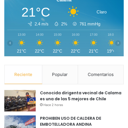
21°C
Claro
2.4 m/s
2%
761
mmHg
13:00
14:00
15:00
16:00
17:00
18:00
1
‹
›
21°C
22°C
22°C
22°C
21°C
19°C
1
Reciente
Popular
Comentarios
Conocida dirigenta vecinal de Calama
es una de las 5 mejores de Chile
Hace 2 horas
PROHIBEN USO DE CALDERA DE
EMBOTELLADORA ANDINA