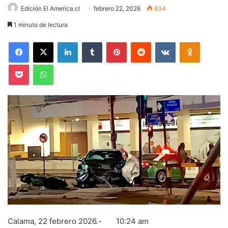
Edición El America.cl
febrero 22, 2026
834
1 minuto de lectura
Facebook
X
LinkedIn
Tumblr
Pinterest
Reddit
VKontakte
Odnoklas
Pocket
WhatsApp
Calama, 22 febrero 2026.- 10:24 am