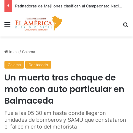
FOSIS garantiza suministro de agua durante cortes de energía a más de 900 vecinos de Antofagasta
Menú
B
Inicio
/
Calama
Calama
Destacado
Un muerto tras choque de
moto con auto particular en
Balmaceda
Fue a las 05:30 am hasta donde llegaron
unidades de bomberos y SAMU que constataron
el fallecimiento del motorista