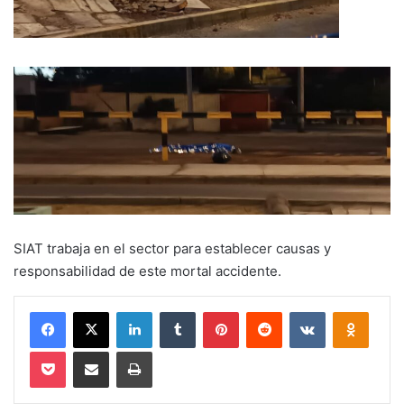
SIAT trabaja en el sector para establecer causas y
responsabilidad de este mortal accidente.
Facebook
X
LinkedIn
Tumblr
Pinterest
Reddit
VKontakte
Odnokl
Pocket
Compartir via email
Imprimir