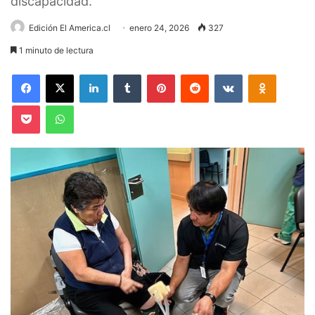
discapacidad.
Edición El America.cl
enero 24, 2026
327
1 minuto de lectura
Facebook
X
LinkedIn
Tumblr
Pinterest
Reddit
VKontakte
Odnoklas
Pocket
WhatsApp