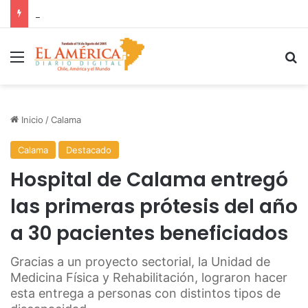
81% DE LAS FISCALIZACIONES A JUGUETES HAN TERMINADO EN SUMARIOS SANITARIOS
Menú
B
Inicio
/
Calama
Calama
Destacado
Hospital de Calama entregó
las primeras prótesis del año
a 30 pacientes beneficiados
Gracias a un proyecto sectorial, la Unidad de
Medicina Física y Rehabilitación, lograron hacer
esta entrega a personas con distintos tipos de