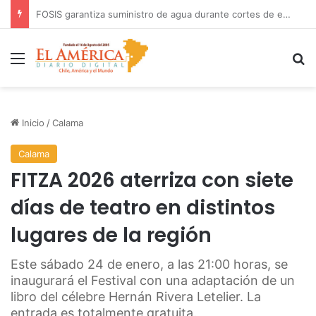
COANIQUEM inicia gira nacional para presentar Manual de Quemaduras a profesionales de la salud
Menú
B
Inicio
/
Calama
Calama
FITZA 2026 aterriza con siete
días de teatro en distintos
lugares de la región
Este sábado 24 de enero, a las 21:00 horas, se
inaugurará el Festival con una adaptación de un
libro del célebre Hernán Rivera Letelier. La
entrada es totalmente gratuita.