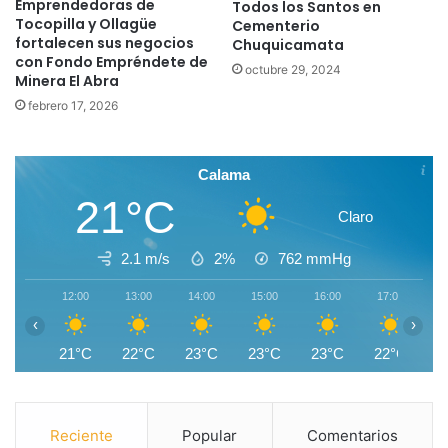
Emprendedoras de
Todos los Santos en
Tocopilla y Ollagüe
Cementerio
fortalecen sus negocios
Chuquicamata
con Fondo Empréndete de
octubre 29, 2024
Minera El Abra
febrero 17, 2026
Calama
21°C
Claro
2.1 m/s
2%
762
mmHg
12:00
13:00
14:00
15:00
16:00
17:00
1
‹
›
21°C
22°C
23°C
23°C
23°C
22°C
2
Reciente
Popular
Comentarios