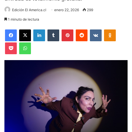
Edición El America.cl
enero 22, 2026
299
1 minuto de lectura
Facebook
X
LinkedIn
Tumblr
Pinterest
Reddit
VKontakte
Odnoklas
Pocket
WhatsApp