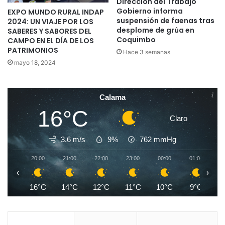
Dirección del Trabajo
Gobierno informa
EXPO MUNDO RURAL INDAP
suspensión de faenas tras
2024: UN VIAJE POR LOS
desplome de grúa en
SABERES Y SABORES DEL
Coquimbo
CAMPO EN EL DÍA DE LOS
PATRIMONIOS
Hace 3 semanas
mayo 18, 2024
Calama
16°C
Claro
3.6 m/s
9%
762
mmHg
20:00
21:00
22:00
23:00
00:00
01:00
0
‹
›
16°C
14°C
12°C
11°C
10°C
9°C