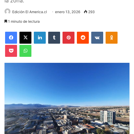
la zona.
Edición El America.cl
enero 13, 2026
293
1 minuto de lectura
Facebook
X
LinkedIn
Tumblr
Pinterest
Reddit
VKontakte
Odnoklas
Pocket
WhatsApp