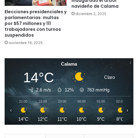
Inaugurado el árbol
navideño de Calama
Elecciones presidenciales y
diciembre 2, 2025
parlamentarias: multas
por $57 millones y 111
trabajadores con turnos
suspendidos
noviembre 16, 2025
Calama
14°C
Claro
2.6 m/s
12%
763
mmHg
21:00
22:00
23:00
00:00
01:00
02:00
0
‹
›
14°C
12°C
11°C
10°C
9°C
8°C