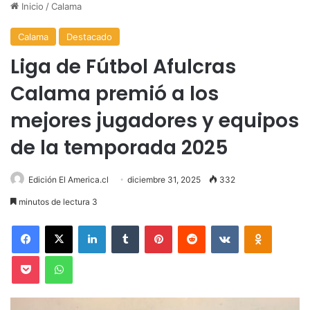
Inicio
/
Calama
Calama
Destacado
Liga de Fútbol Afulcras
Calama premió a los
mejores jugadores y equipos
de la temporada 2025
Edición El America.cl
diciembre 31, 2025
332
minutos de lectura 3
Facebook
X
LinkedIn
Tumblr
Pinterest
Reddit
VKontakte
Odnoklas
Pocket
WhatsApp