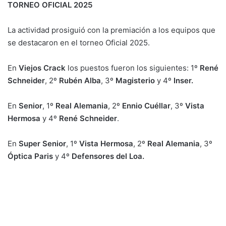
TORNEO OFICIAL 2025
La actividad prosiguió con la premiación a los equipos que
se destacaron en el torneo Oficial 2025.
En
Viejos Crack
los puestos fueron los siguientes: 1º
René
Schneider
, 2º
Rubén Alba
, 3º
Magisterio
y 4º
Inser.
En
Senior
, 1º
Real Alemania
, 2º
Ennio Cuéllar
, 3º
Vista
Hermosa
y 4º
René Schneider
.
En
Super Senior
, 1º
Vista Hermosa
, 2º
Real Alemania
, 3º
Óptica Paris
y 4º
Defensores del Loa.