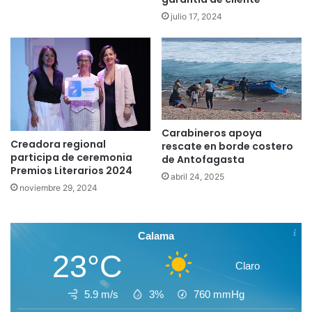
julio 17, 2024
Carabineros apoya
Creadora regional
rescate en borde costero
participa de ceremonia
de Antofagasta
Premios Literarios 2024
abril 24, 2025
noviembre 29, 2024
Calama
23°C
Claro
5.9 m/s
3%
760
mmHg