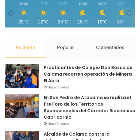
16:00
17:00
18:00
19:00
20:00
21:00
2
‹
›
23°C
22°C
20°C
18°C
16°C
14°C
1
Reciente
Popular
Comentarios
Practicantes de Colegio Don Bosco de
Calama recorren operación de Minera
El Abra
Hace 5 horas
En San Pedro de Atacama se realiza el
Pre Foro de los Territorios
Subnacionales del Corredor Bioceánico
Capricornio
Hace 5 horas
Alcalde de Calama contra la