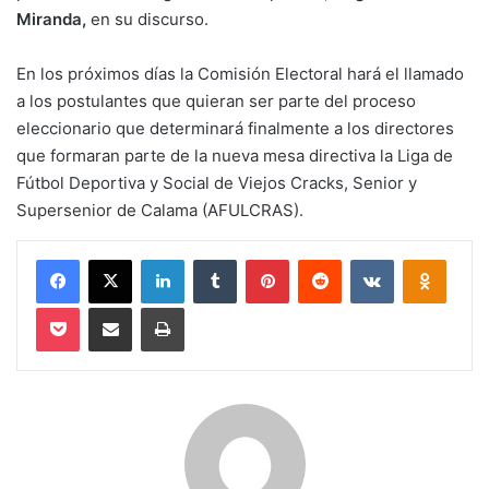
Miranda,
en su discurso.
En los próximos días la Comisión Electoral hará el llamado
a los postulantes que quieran ser parte del proceso
eleccionario que determinará finalmente a los directores
que formaran parte de la nueva mesa directiva la Liga de
Fútbol Deportiva y Social de Viejos Cracks, Senior y
Supersenior de Calama (AFULCRAS).
Facebook
X
LinkedIn
Tumblr
Pinterest
Reddit
VKontakte
Odnokl
Pocket
Compartir via email
Imprimir