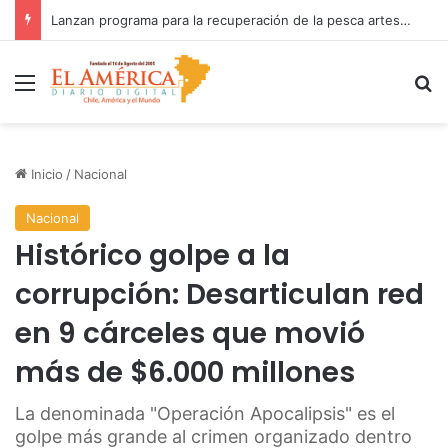
Fiscalía investiga accidente con resultado de muerte en faena minera
Menú
B
Inicio
/
Nacional
Nacional
Histórico golpe a la
corrupción: Desarticulan red
en 9 cárceles que movió
más de $6.000 millones
La denominada "Operación Apocalipsis" es el
golpe más grande al crimen organizado dentro