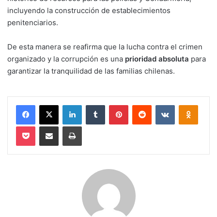
incluyendo la construcción de establecimientos
penitenciarios.
De esta manera se reafirma que la lucha contra el crimen
organizado y la corrupción es una
prioridad absoluta
para
garantizar la tranquilidad de las familias chilenas.
Facebook
X
LinkedIn
Tumblr
Pinterest
Reddit
VKontakte
Odnokl
Pocket
Compartir via email
Imprimir