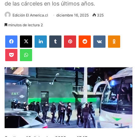
de las cárceles en los últimos años.
Edición El America.cl
diciembre 16, 2025
325
minutos de lectura 2
Facebook
X
LinkedIn
Tumblr
Pinterest
Reddit
VKontakte
Odnoklas
Pocket
WhatsApp