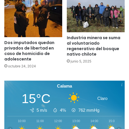
Industria minera se suma
Dos imputados quedan
al voluntariado
privados de libertad en
regenerativo del bosque
caso de homicidio de
nativo chilote
adolescente
junio 5, 2025
octubre 24, 2024
Calama
15°C
Claro
5 m/s
4%
762
mmHg
10:00
11:00
12:00
13:00
14:00
15:00
1