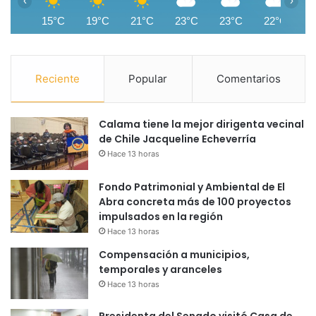
‹
›
15°C
19°C
21°C
23°C
23°C
22°C
2
Reciente
Popular
Comentarios
Calama tiene la mejor dirigenta vecinal
de Chile Jacqueline Echeverría
Hace 13 horas
Fondo Patrimonial y Ambiental de El
Abra concreta más de 100 proyectos
impulsados en la región
Hace 13 horas
Compensación a municipios,
temporales y aranceles
Hace 13 horas