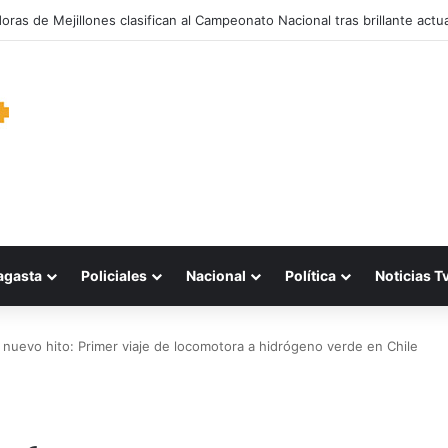
garantiza suministro de agua durante cortes de energía a más de 900 v
agasta
Policiales
Nacional
Política
Noticias T
 nuevo hito: Primer viaje de locomotora a hidrógeno verde en Chile