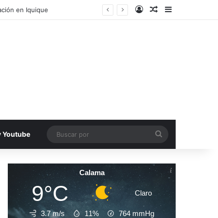
Acceso
Publicacion al a
Barra lateral
ecinos de Antofagasta
Buscar
v Youtube
por
Calama
9°C
Claro
3.7 m/s
11%
764
mmHg