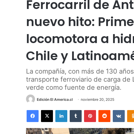
Ferrocarril de A
nuevo hito: Prime
locomotora a hid
Chile y Latinoam
La compañía, con más de 130 años 
transporte ferroviario de carga de 
verde como fuente de energía.
Edición El America.cl
noviembre 20, 2025
Facebook
X
LinkedIn
Tumblr
Pinterest
Reddit
VKon