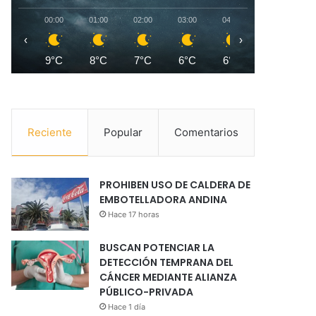
00:00
01:00
02:00
03:00
04:00
05:00
0
‹
›
9°C
8°C
7°C
6°C
6°C
5°C
Reciente
Popular
Comentarios
PROHIBEN USO DE CALDERA DE
EMBOTELLADORA ANDINA
Hace 17 horas
BUSCAN POTENCIAR LA
DETECCIÓN TEMPRANA DEL
CÁNCER MEDIANTE ALIANZA
PÚBLICO-PRIVADA
Hace 1 día