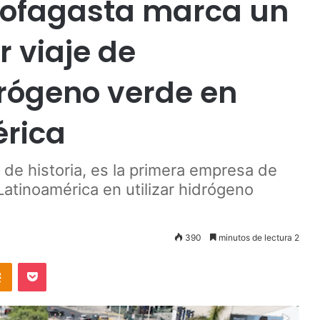
ntofagasta marca un
r viaje de
rógeno verde en
érica
de historia, es la primera empresa de
Latinoamérica en utilizar hidrógeno
390
minutos de lectura 2
takte
Odnoklassniki
Pocket