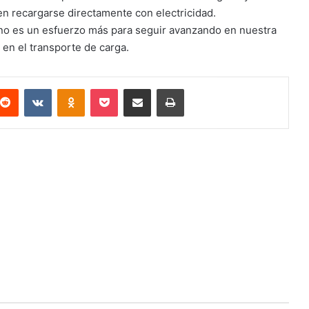
en recargarse directamente con electricidad.
no es un esfuerzo más para seguir avanzando en nuestra
 en el transporte de carga.
terest
Reddit
VKontakte
Odnoklassniki
Pocket
Compartir via email
Imprimir