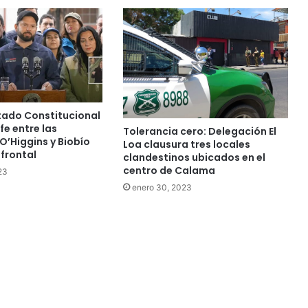
tado Constitucional
e entre las
Tolerancia cero: Delegación El
O’Higgins y Biobío
Loa clausura tres locales
frontal
clandestinos ubicados en el
centro de Calama
23
enero 30, 2023