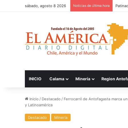
sábado, agosto 8 2026
Noticias de última hora
FOSIS 
INICIO
Calama
Minería
Region Antof
Inicio
/
Destacado
/
Ferrocarril de Antofagasta marca un
y Latinoamérica
Destacado
Minería