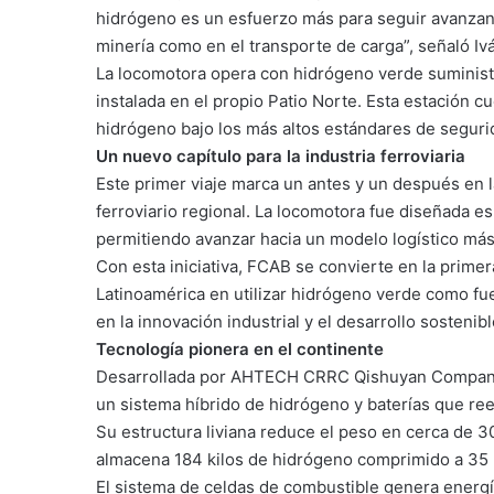
hidrógeno es un esfuerzo más para seguir avanzand
minería como en el transporte de carga”, señaló Iv
La locomotora opera con hidrógeno verde suministr
instalada en el propio Patio Norte. Esta estación c
hidrógeno bajo los más altos estándares de segurid
Un nuevo capítulo para la industria ferroviaria
Este primer viaje marca un antes y un después en la
ferroviario regional. La locomotora fue diseñada e
permitiendo avanzar hacia un modelo logístico más 
Con esta iniciativa, FCAB se convierte en la prime
Latinoamérica en utilizar hidrógeno verde como fu
en la innovación industrial y el desarrollo sostenibl
Tecnología pionera en el continente
Desarrollada por AHTECH CRRC Qishuyan Company 
un sistema híbrido de hidrógeno y baterías que re
Su estructura liviana reduce el peso en cerca de 
almacena 184 kilos de hidrógeno comprimido a 35
El sistema de celdas de combustible genera energía