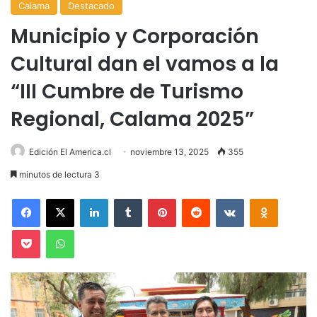
Calama
Destacado
Municipio y Corporación
Cultural dan el vamos a la
“III Cumbre de Turismo
Regional, Calama 2025”
Edición El America.cl
noviembre 13, 2025
355
minutos de lectura 3
Facebook
X
LinkedIn
Tumblr
Pinterest
Reddit
VKontakte
Odnoklas
Pocket
WhatsApp