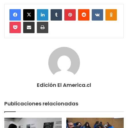
Facebook
X
LinkedIn
Tumblr
Pinterest
Reddit
VKontakte
Odnokl
Pocket
Compartir via email
Imprimir
Edición El America.cl
Publicaciones relacionadas