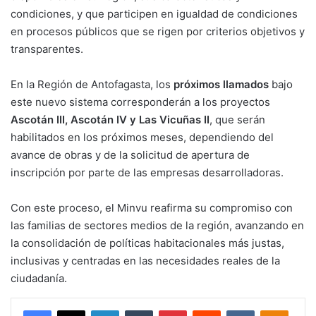
condiciones, y que participen en igualdad de condiciones
en procesos públicos que se rigen por criterios objetivos y
transparentes.
En la Región de Antofagasta, los
próximos llamados
bajo
este nuevo sistema corresponderán a los proyectos
Ascotán III, Ascotán IV y Las Vicuñas II
, que serán
habilitados en los próximos meses, dependiendo del
avance de obras y de la solicitud de apertura de
inscripción por parte de las empresas desarrolladoras.
Con este proceso, el Minvu reafirma su compromiso con
las familias de sectores medios de la región, avanzando en
la consolidación de políticas habitacionales más justas,
inclusivas y centradas en las necesidades reales de la
ciudadanía.
Facebook
X
LinkedIn
Tumblr
Pinterest
Reddit
VKontakte
Odnokl