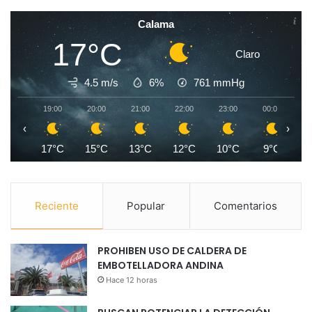
Calama
17°C
Claro
4.5 m/s
6%
761
mmHg
19:00
20:00
21:00
22:00
23:00
00:00
0
‹
›
17°C
15°C
13°C
12°C
10°C
9°C
Reciente
Popular
Comentarios
PROHIBEN USO DE CALDERA DE
EMBOTELLADORA ANDINA
Hace 12 horas