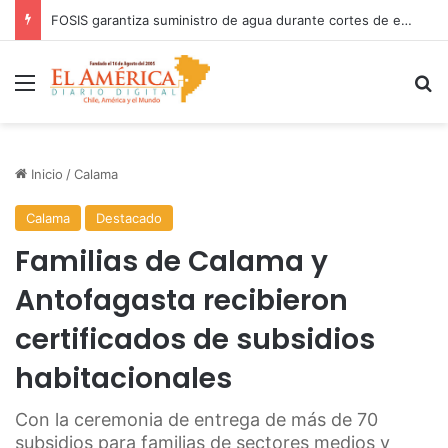
COANIQUEM inicia gira nacional para presentar Manual de Quemaduras a profesionales de la salud
Menú
B
Inicio
/
Calama
Calama
Destacado
Familias de Calama y
Antofagasta recibieron
certificados de subsidios
habitacionales
Con la ceremonia de entrega de más de 70
subsidios para familias de sectores medios y