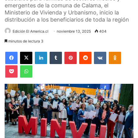
emergentes de la comuna de Calama, el
Ministerio de Vivienda y Urbanismo, inicio la
distribución a los beneficiarios de toda la región
Edición El America.cl
noviembre 13, 2025
404
minutos de lectura 3
Facebook
X
LinkedIn
Tumblr
Pinterest
Reddit
VKontakte
Odnoklas
Pocket
WhatsApp