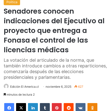
Política
Senadores conocen
indicaciones del Ejecutivo al
proyecto que entrega a
Fonasa el control de las
licencias médicas
La votación del articulado de la norma, que
también introduce cambios a otras reparticiones,
comenzaría después de las elecciones
presidenciales y parlamentarias.
Edición El America.cl
noviembre 6, 2025
627
minutos de lectura 2
Facebook
X
LinkedIn
Tumblr
Pinterest
Reddit
VKontakte
Odnoklas