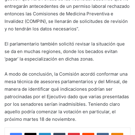
entregarán antecedentes de un permiso laboral rechazado
entonces las Comisiones de Medicina Preventiva e
Invalidez (COMPIN), se llenarán de solicitudes de revisión
y no tendrán los datos necesarios”.
El parlamentario también solicitó revisar la situación que
se da en muchas regiones, donde los becados evitan
‘pagar’ la especialización en dichas zonas.
A modo de conclusión, la Comisión acordó conformar una
mesa técnica de asesores parlamentarios y del Minsal, de
manera de identificar qué indicaciones podrían ser
patrocinadas por el Ejecutivo dado que varias presentadas
por los senadores serían inadmisibles. Teniendo claro
aquello podría comenzar la votación en particular, el
próximo martes 18 de noviembre.
Facebook
X
LinkedIn
Tumblr
Pinterest
Reddit
VKontakte
Odnokl