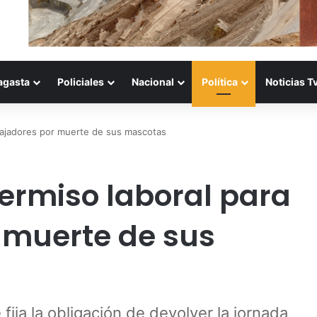
agasta
Policiales
Nacional
Política
Noticias T
bajadores por muerte de sus mascotas
rmiso laboral para
 muerte de sus
fija la obligación de devolver la jornada