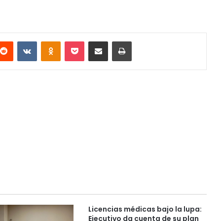
terest
Reddit
VKontakte
Odnoklassniki
Pocket
Compartir via email
Imprimir
Licencias médicas bajo la lupa:
Ejecutivo da cuenta de su plan