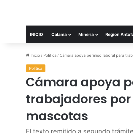
INICIO
Calama
Minería
Region Antof
Inicio
/
Política
/
Cámara apoya permiso laboral para tra
Política
Cámara apoya pe
trabajadores por
mascotas
El texto remitido a segundo trámite 