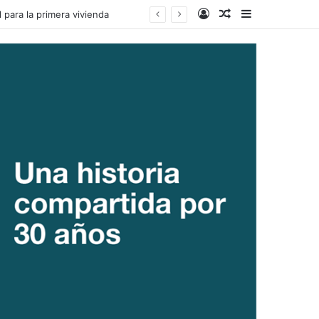
Acceso
Publicacion al a
Barra lateral
Social