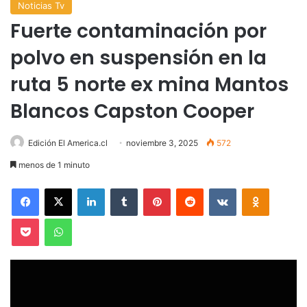
Noticias Tv
Fuerte contaminación por
polvo en suspensión en la
ruta 5 norte ex mina Mantos
Blancos Capston Cooper
Edición El America.cl
noviembre 3, 2025
572
menos de 1 minuto
Facebook
X
LinkedIn
Tumblr
Pinterest
Reddit
VKontakte
Odnoklas
Pocket
WhatsApp