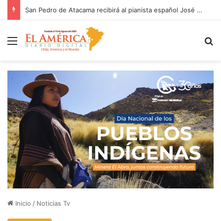
San Pedro de Atacama recibirá al pianista español José Luis Nieto en un concierto abierto a la comunidad
Menú
B
Inicio
/
Noticias Tv