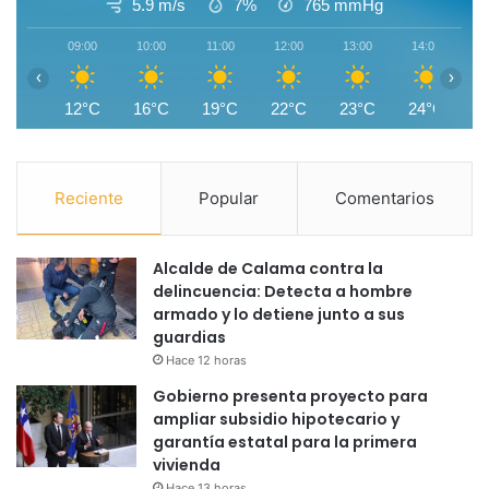
5.9 m/s
7%
765
mmHg
09:00
10:00
11:00
12:00
13:00
14:00
1
‹
›
12°C
16°C
19°C
22°C
23°C
24°C
2
Reciente
Popular
Comentarios
Alcalde de Calama contra la
delincuencia: Detecta a hombre
armado y lo detiene junto a sus
guardias
Hace 12 horas
Gobierno presenta proyecto para
ampliar subsidio hipotecario y
garantía estatal para la primera
vivienda
Hace 13 horas