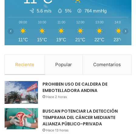
5.6 m/s
5%
764
mmHg
09:00
10:00
11:00
12:00
13:00
14:00
1
‹
›
11°C
15°C
19°C
21°C
22°C
23°C
2
Reciente
Popular
Comentarios
PROHIBEN USO DE CALDERA DE
EMBOTELLADORA ANDINA
Hace 2 horas
BUSCAN POTENCIAR LA DETECCIÓN
TEMPRANA DEL CÁNCER MEDIANTE
ALIANZA PÚBLICO-PRIVADA
Hace 13 horas