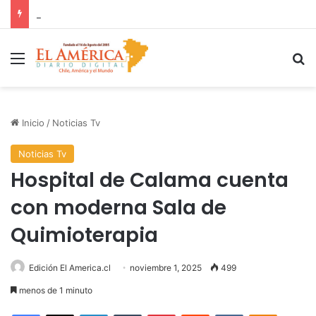
COANIQUEM inicia gira nacional para presentar Manual de Quemaduras a profesionales de la salud
Menú
B
Inicio
/
Noticias Tv
Noticias Tv
Hospital de Calama cuenta
con moderna Sala de
Quimioterapia
Edición El America.cl
noviembre 1, 2025
499
menos de 1 minuto
Facebook
X
LinkedIn
Tumblr
Pinterest
Reddit
VKontakte
Odnoklas