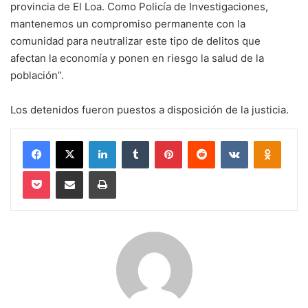
provincia de El Loa. Como Policía de Investigaciones,
mantenemos un compromiso permanente con la
comunidad para neutralizar este tipo de delitos que
afectan la economía y ponen en riesgo la salud de la
población”.
Los detenidos fueron puestos a disposición de la justicia.
Facebook
X
LinkedIn
Tumblr
Pinterest
Reddit
VKontakte
Odnokl
Pocket
Compartir via email
Imprimir