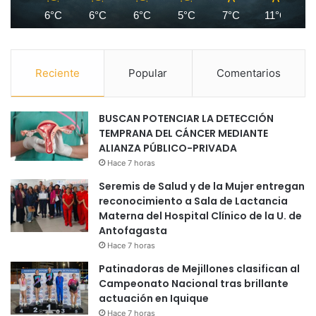
6°C
6°C
6°C
5°C
7°C
11°C
1
Reciente
Popular
Comentarios
BUSCAN POTENCIAR LA DETECCIÓN
TEMPRANA DEL CÁNCER MEDIANTE
ALIANZA PÚBLICO-PRIVADA
Hace 7 horas
Seremis de Salud y de la Mujer entregan
reconocimiento a Sala de Lactancia
Materna del Hospital Clínico de la U. de
Antofagasta
Hace 7 horas
Patinadoras de Mejillones clasifican al
Campeonato Nacional tras brillante
actuación en Iquique
Hace 7 horas