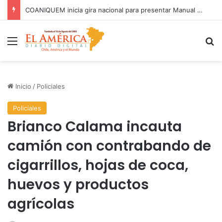
COANIQUEM inicia gira nacional para presentar Manual de Quemaduras a profesionales de la salud
Menú
B
Inicio
/
Policiales
Policiales
Brianco Calama incauta
camión con contrabando de
cigarrillos, hojas de coca,
huevos y productos
agrícolas