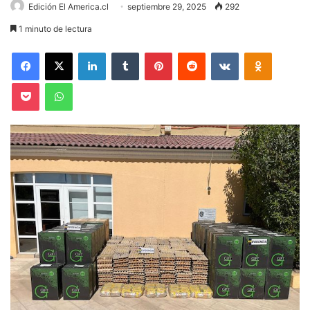
Edición El America.cl
septiembre 29, 2025
292
1 minuto de lectura
Facebook
X
LinkedIn
Tumblr
Pinterest
Reddit
VKontakte
Odnoklas
Pocket
WhatsApp