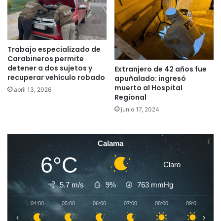
Trabajo especializado de
Carabineros permite
detener a dos sujetos y
Extranjero de 42 años fue
recuperar vehículo robado
apuñalado: ingresó
muerto al Hospital
abril 13, 2026
Regional
junio 17, 2024
Calama
6°C
Claro
5.7 m/s
9%
763
mmHg
04:00
05:00
06:00
07:00
08:00
09:00
1
‹
›