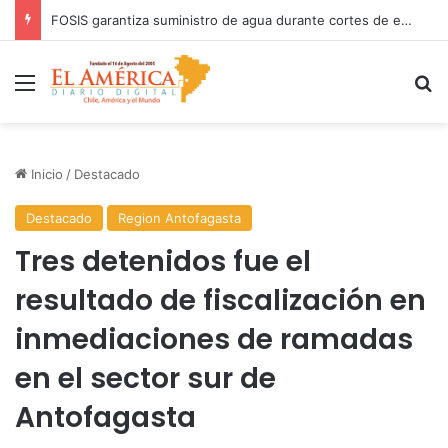
COANIQUEM inicia gira nacional para presentar Manual de Quemaduras a profesionales de la salud
Menú
B
Inicio
/
Destacado
Destacado
Region Antofagasta
Tres detenidos fue el
resultado de fiscalización en
inmediaciones de ramadas
en el sector sur de
Antofagasta