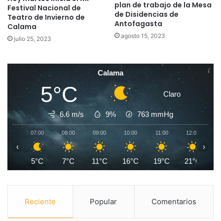
plan de trabajo de la Mesa
Festival Nacional de
de Disidencias de
Teatro de Invierno de
Antofagasta
Calama
agosto 15, 2023
julio 25, 2023
Calama
5°C
Claro
6.6 m/s
9%
763
mmHg
07:00
08:00
09:00
10:00
11:00
12:00
1
‹
›
5°C
7°C
11°C
16°C
19°C
21°C
2
Reciente
Popular
Comentarios