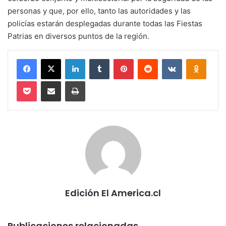
personas y que, por ello, tanto las autoridades y las
policías estarán desplegadas durante todas las Fiestas
Patrias en diversos puntos de la región.
Facebook
X
LinkedIn
Tumblr
Pinterest
Reddit
VKontakte
Odnokl
Pocket
Compartir via email
Imprimir
Edición El America.cl
Publicaciones relacionadas