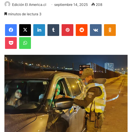
Edición El America.cl
septiembre 14, 2025
208
minutos de lectura 3
Facebook
X
LinkedIn
Tumblr
Pinterest
Reddit
VKontakte
Odnoklas
Pocket
WhatsApp