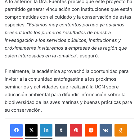
A lo anterior, la Dra. Fuentes precisó que este proyecto ha
permitido generar vinculación con instituciones que están
comprometidas con el cuidado y la conservación de estas
especies. “
Estamos muy contentos porque ya estamos
presentando los primeros resultados de nuestra
investigación a los servicios públicos, instituciones y
próximamente invitaremos a empresas de la región que
estén interesadas en la temática
”, aseguró.
Finalmente, la académica aprovechó la oportunidad para
invitar a la comunidad antofagastina a los próximos
seminarios y actividades que realizará la UCN sobre
educación ambiental para difundir información sobre la
biodiversidad de las aves marinas y buenas prácticas para
su conservación.
Facebook
X
LinkedIn
Tumblr
Pinterest
Reddit
VKontakte
Odnokl
Pocket
Compartir via email
Imprimir