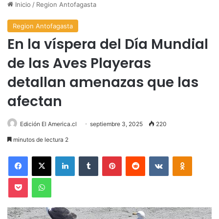
Inicio
/
Region Antofagasta
Region Antofagasta
En la víspera del Día Mundial
de las Aves Playeras
detallan amenazas que las
afectan
Edición El America.cl
septiembre 3, 2025
220
minutos de lectura 2
Facebook
X
LinkedIn
Tumblr
Pinterest
Reddit
VKontakte
Odnoklas
Pocket
WhatsApp