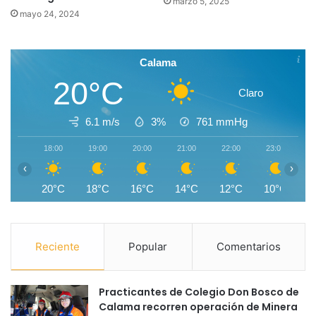
marzo 5, 2025
mayo 24, 2024
Calama
20°C
Claro
6.1 m/s
3%
761
mmHg
18:00
19:00
20:00
21:00
22:00
23:00
0
‹
›
20°C
18°C
16°C
14°C
12°C
10°C
Reciente
Popular
Comentarios
Practicantes de Colegio Don Bosco de
Calama recorren operación de Minera