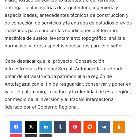
entregar la planimetrías de arquitectura, ingeniería y
especialidades, antecedentes técnicos de construcción y
de conección de servicios y la entrega de estudios previos
realizados para conocer las condiciones del terreno:
mecánica de suelos, levantamiento topográfico, análisis
normativo, y otros aspectos necesarios para el diseño.
Cabe destacar que, el proyecto “Construcción
Infraestructura Regional Serpat, Antofagasta” pretende
dotar de infraestructura patrimonial a la región de
Antofagasta con el fin de resguardar, conservar y poner en
valor el patrimonio, la cultura y la identidad de esta región,
por medio de la inversión y el trabajo intersectorial
liderado por el Gobierno Regional.
Facebook
X
LinkedIn
Tumblr
Pinterest
Reddit
VKontakte
Odnokl
Pocket
Compartir via email
Imprimir