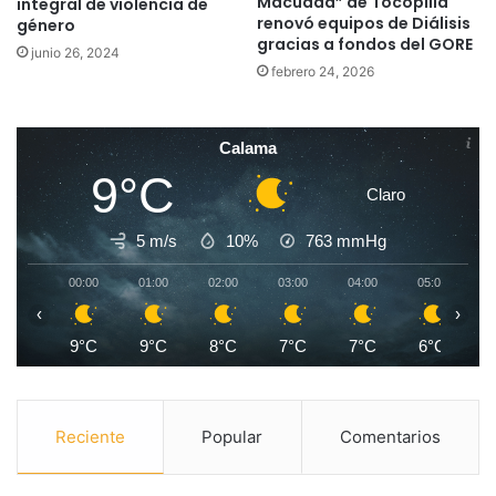
Macuada” de Tocopilla
integral de violencia de
renovó equipos de Diálisis
género
gracias a fondos del GORE
junio 26, 2024
febrero 24, 2026
Calama
9°C
Claro
5 m/s
10%
763
mmHg
00:00
01:00
02:00
03:00
04:00
05:00
0
‹
›
9°C
9°C
8°C
7°C
7°C
6°C
Reciente
Popular
Comentarios