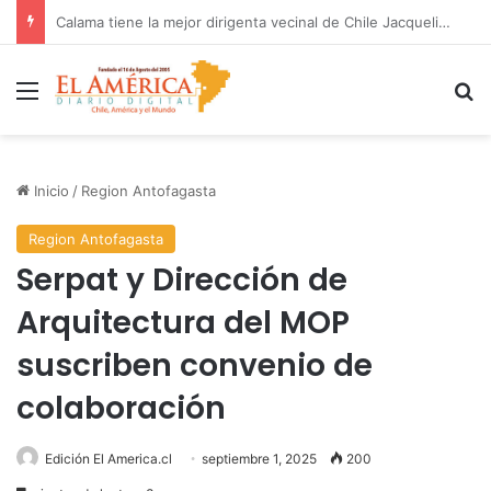
Fondo Patrimonial y Ambiental de El Abra concreta más de 100 proyectos impulsados en la región
Menú
B
Inicio
/
Region Antofagasta
Region Antofagasta
Serpat y Dirección de
Arquitectura del MOP
suscriben convenio de
colaboración
Edición El America.cl
septiembre 1, 2025
200