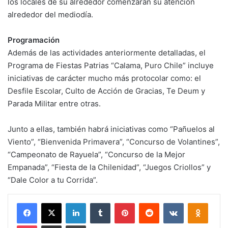
los locales de su alrededor comenzarán su atención
alrededor del mediodía.
Programación
Además de las actividades anteriormente detalladas, el
Programa de Fiestas Patrias “Calama, Puro Chile” incluye
iniciativas de carácter mucho más protocolar como: el
Desfile Escolar, Culto de Acción de Gracias, Te Deum y
Parada Militar entre otras.
Junto a ellas, también habrá iniciativas como “Pañuelos al
Viento”, “Bienvenida Primavera”, “Concurso de Volantines”,
“Campeonato de Rayuela”, “Concurso de la Mejor
Empanada”, “Fiesta de la Chilenidad”, “Juegos Criollos” y
“Dale Color a tu Corrida”.
Facebook
X
LinkedIn
Tumblr
Pinterest
Reddit
VKontakte
Odnokl
Pocket
Compartir via email
Imprimir