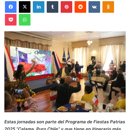
Facebook
X
LinkedIn
Tumblr
Pinterest
Reddit
VKontakte
Odnoklas
Pocket
WhatsApp
Estas jornadas son parte del Programa de Fiestas Patrias
2025 “Calama, Puro Chile” y que tiene en itinerario más