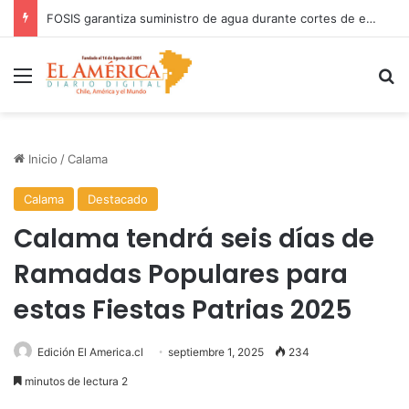
COANIQUEM inicia gira nacional para presentar Manual de Quemaduras a profesionales de la salud
Menú
B
Inicio
/
Calama
Calama
Destacado
Calama tendrá seis días de
Ramadas Populares para
estas Fiestas Patrias 2025
Edición El America.cl
septiembre 1, 2025
234
minutos de lectura 2