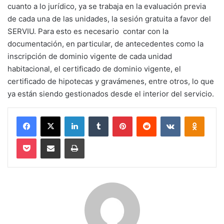
cuanto a lo jurídico, ya se trabaja en la evaluación previa
de cada una de las unidades, la sesión gratuita a favor del
SERVIU. Para esto es necesario contar con la
documentación, en particular, de antecedentes como la
inscripción de dominio vigente de cada unidad
habitacional, el certificado de dominio vigente, el
certificado de hipotecas y gravámenes, entre otros, lo que
ya están siendo gestionados desde el interior del servicio.
Facebook
X
LinkedIn
Tumblr
Pinterest
Reddit
VKontakte
Odnokl
Pocket
Compartir via email
Imprimir