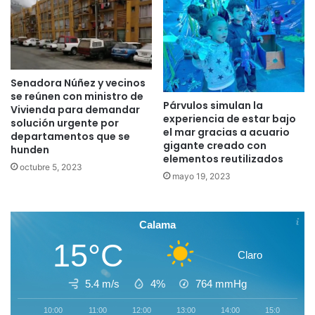
Senadora Núñez y vecinos
se reúnen con ministro de
Párvulos simulan la
Vivienda para demandar
experiencia de estar bajo
solución urgente por
el mar gracias a acuario
departamentos que se
gigante creado con
hunden
elementos reutilizados
octubre 5, 2023
mayo 19, 2023
Calama
15°C
Claro
5.4 m/s
4%
764
mmHg
10:00
11:00
12:00
13:00
14:00
15:00
1