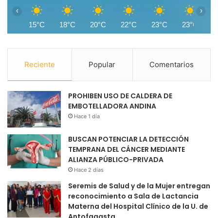
‹
›
15°C
18°C
20°C
22°C
23°C
23°C
2
Reciente
Popular
Comentarios
PROHIBEN USO DE CALDERA DE
EMBOTELLADORA ANDINA
Hace 1 día
BUSCAN POTENCIAR LA DETECCIÓN
TEMPRANA DEL CÁNCER MEDIANTE
ALIANZA PÚBLICO-PRIVADA
Hace 2 días
Seremis de Salud y de la Mujer entregan
reconocimiento a Sala de Lactancia
Materna del Hospital Clínico de la U. de
Antofagasta