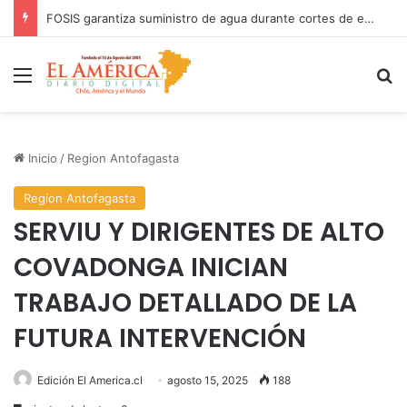
COANIQUEM inicia gira nacional para presentar Manual de Quemaduras a profesionales de la salud
Menú
B
Inicio
/
Region Antofagasta
Region Antofagasta
SERVIU Y DIRIGENTES DE ALTO
COVADONGA INICIAN
TRABAJO DETALLADO DE LA
FUTURA INTERVENCIÓN
Edición El America.cl
agosto 15, 2025
188