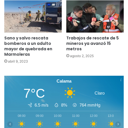
Sano y salvo rescata
Trabajos de rescate de 5
bomberos a un adulto
mineros ya avanzó 15
mayor de quebrada en
metros
Marmoleras
agosto 2, 2025
abril 9, 2023
Calama
7°C
Claro
6.5 m/s
8%
764
mmHg
08:00
09:00
10:00
11:00
12:00
13:00
1
‹
›