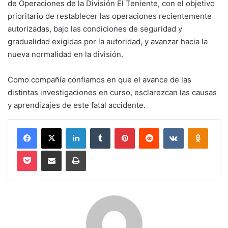
de Operaciones de la División El Teniente, con el objetivo
prioritario de restablecer las operaciones recientemente
autorizadas, bajo las condiciones de seguridad y
gradualidad exigidas por la autoridad, y avanzar hacia la
nueva normalidad en la división.
Como compañía confiamos en que el avance de las
distintas investigaciones en curso, esclarezcan las causas
y aprendizajes de este fatal accidente.
Facebook
X
LinkedIn
Tumblr
Pinterest
Reddit
VKontakte
Odnokl
Pocket
Compartir via email
Imprimir