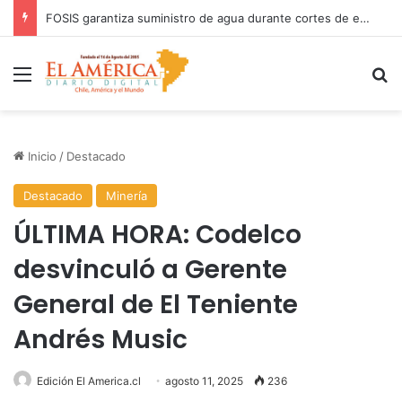
FOSIS garantiza suministro de agua durante cortes de energía a más de 900 vecinos de Antofagasta
Menú
B
Inicio
/
Destacado
Destacado
Minería
ÚLTIMA HORA: Codelco
desvinculó a Gerente
General de El Teniente
Andrés Music
Edición El America.cl
agosto 11, 2025
236