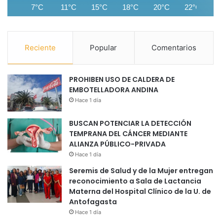
7°C
11°C
15°C
18°C
20°C
22°C
2
Reciente
Popular
Comentarios
PROHIBEN USO DE CALDERA DE
EMBOTELLADORA ANDINA
Hace 1 día
BUSCAN POTENCIAR LA DETECCIÓN
TEMPRANA DEL CÁNCER MEDIANTE
ALIANZA PÚBLICO-PRIVADA
Hace 1 día
Seremis de Salud y de la Mujer entregan
reconocimiento a Sala de Lactancia
Materna del Hospital Clínico de la U. de
Antofagasta
Hace 1 día