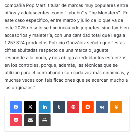
compañía Pop Mart, titular de marcas muy populares entre
niños y adolescentes, como “Labubu” y The Monsters”. En
este caso específico, entre marzo y julio de lo que va de
este 2025 no solo se han incautado juguetes, sino también
accesorios y maletería, con una cantidad total que llega a
1.257.324 productos.Patricio González señaló que “estas
cifras abultadas respecto de una marca o juguete
responde a la moda, y nos obliga a redoblar los esfuerzos
en los controles, porque, además, las técnicas que se
utilizan para el contrabando son cada vez más dinámicas, y
muchas veces con falsificaciones que se acercan mucho a
las originales.”
Facebook
X
LinkedIn
Tumblr
Pinterest
Reddit
VKontakte
Odnokl
Pocket
Compartir via email
Imprimir