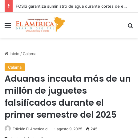
COANIQUEM inicia gira nacional para presentar Manual de Quemaduras a profesionales de la salud
Menú
B
Inicio
/
Calama
Calama
Aduanas incauta más de un
millón de juguetes
falsificados durante el
primer semestre del 2025
Edición El America.cl
agosto 9, 2025
245