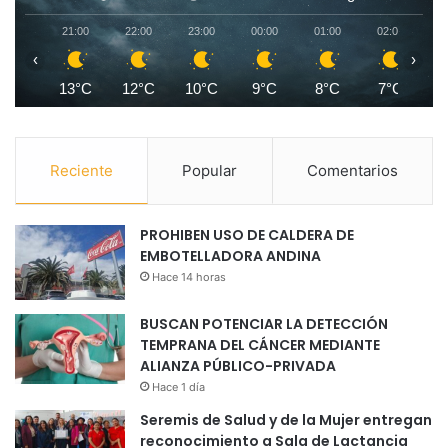
21:00
22:00
23:00
00:00
01:00
02:00
0
‹
›
13°C
12°C
10°C
9°C
8°C
7°C
Reciente
Popular
Comentarios
PROHIBEN USO DE CALDERA DE
EMBOTELLADORA ANDINA
Hace 14 horas
BUSCAN POTENCIAR LA DETECCIÓN
TEMPRANA DEL CÁNCER MEDIANTE
ALIANZA PÚBLICO-PRIVADA
Hace 1 día
Seremis de Salud y de la Mujer entregan
reconocimiento a Sala de Lactancia