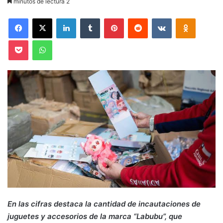
minutos de lectura 2
Facebook
X
LinkedIn
Tumblr
Pinterest
Reddit
VKontakte
Odnoklas
Pocket
WhatsApp
En las cifras destaca la cantidad de incautaciones de
juguetes y accesorios de la marca “Labubu”, que