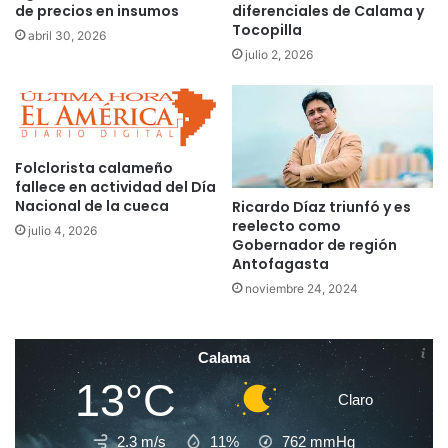
de precios en insumos
diferenciales de Calama y
Tocopilla
abril 30, 2026
julio 2, 2026
Folclorista calameño
fallece en actividad del Día
Nacional de la cueca
Ricardo Díaz triunfó y es
reelecto como
julio 4, 2026
Gobernador de región
Antofagasta
noviembre 24, 2024
Calama
13°C
Claro
2.3 m/s
11%
762
mmHg