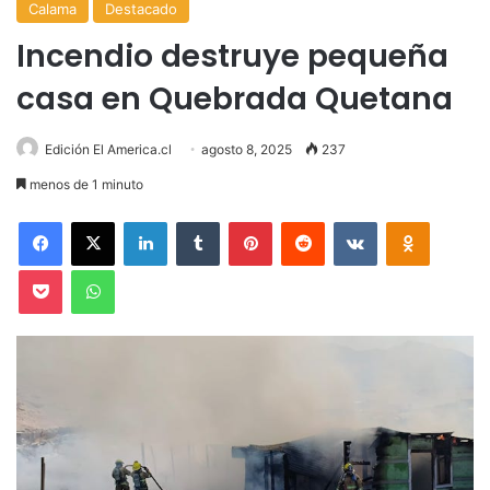
Calama
Destacado
Incendio destruye pequeña
casa en Quebrada Quetana
Edición El America.cl
agosto 8, 2025
237
menos de 1 minuto
Facebook
X
LinkedIn
Tumblr
Pinterest
Reddit
VKontakte
Odnoklas
Pocket
WhatsApp