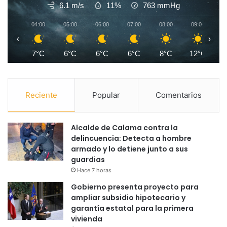
6.1 m/s
11%
763
mmHg
04:00
05:00
06:00
07:00
08:00
09:00
1
‹
›
7°C
6°C
6°C
6°C
8°C
12°C
1
Reciente
Popular
Comentarios
Alcalde de Calama contra la
delincuencia: Detecta a hombre
armado y lo detiene junto a sus
guardias
Hace 7 horas
Gobierno presenta proyecto para
ampliar subsidio hipotecario y
garantía estatal para la primera
vivienda