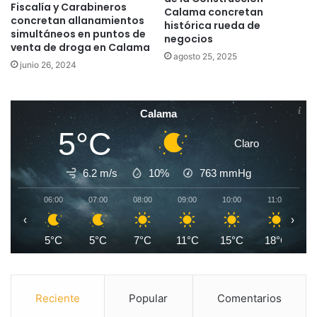
Fiscalía y Carabineros
Calama concretan
concretan allanamientos
histórica rueda de
simultáneos en puntos de
negocios
venta de droga en Calama
agosto 25, 2025
junio 26, 2024
Calama
5°C
Claro
6.2 m/s
10%
763
mmHg
06:00
07:00
08:00
09:00
10:00
11:00
1
‹
›
5°C
5°C
7°C
11°C
15°C
18°C
2
Reciente
Popular
Comentarios