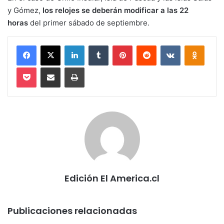
y Gómez,
los relojes se deberán modificar a las 22
horas
del primer sábado de septiembre.
Facebook
X
LinkedIn
Tumblr
Pinterest
Reddit
VKontakte
Odnokl
Pocket
Compartir via email
Imprimir
Edición El America.cl
Publicaciones relacionadas