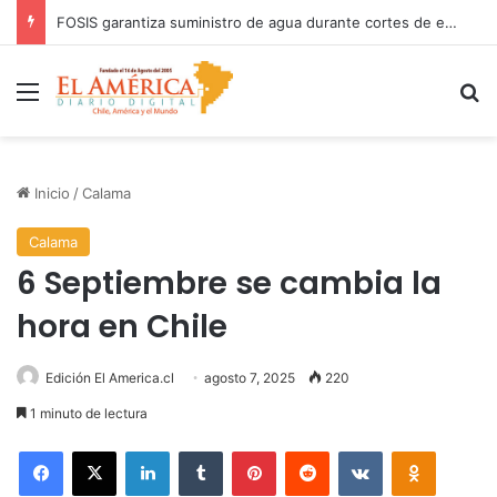
FOSIS garantiza suministro de agua durante cortes de energía a más de 900 vecinos de Antofagasta
Menú
B
Inicio
/
Calama
Calama
6 Septiembre se cambia la
hora en Chile
Edición El America.cl
agosto 7, 2025
220
1 minuto de lectura
Facebook
X
LinkedIn
Tumblr
Pinterest
Reddit
VKontakte
Odnoklas