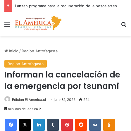
Fiscalía investiga accidente con resultado de muerte en faena minera
Menú
B
Inicio
/
Region Antofagasta
Region Antofagasta
Informan la cancelación de
la emergencia por tsunami
Edición El America.cl
julio 31, 2025
224
minutos de lectura 2
Facebook
X
LinkedIn
Tumblr
Pinterest
Reddit
VKontakte
Odnoklas