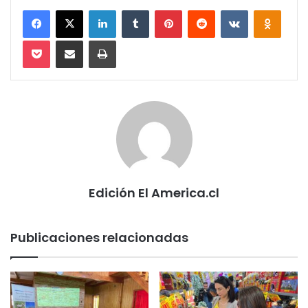
Facebook
X
LinkedIn
Tumblr
Pinterest
Reddit
VKontakte
Odnokl
Pocket
Compartir via email
Imprimir
Edición El America.cl
Publicaciones relacionadas