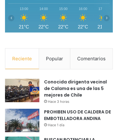
13:00
14:00
15:00
16:00
17:00
18:00
1
‹
›
21°C
22°C
22°C
22°C
21°C
19°C
1
Reciente
Popular
Comentarios
Conocida dirigenta vecinal
de Calama es una de las 5
mejores de Chile
Hace 3 horas
PROHIBEN USO DE CALDERA DE
EMBOTELLADORA ANDINA
Hace 1 día
BUSCAN POTENCIAR LA