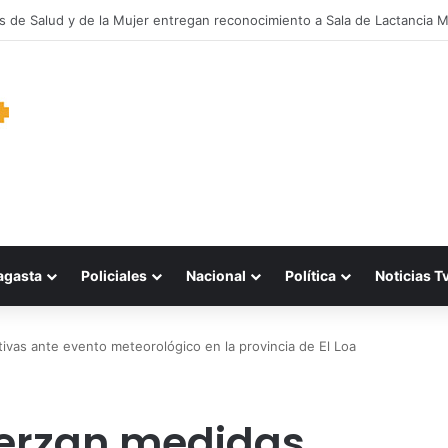
oras de Mejillones clasifican al Campeonato Nacional tras brillante actu
agasta
Policiales
Nacional
Política
Noticias T
vas ante evento meteorológico en la provincia de El Loa
uerzan medidas