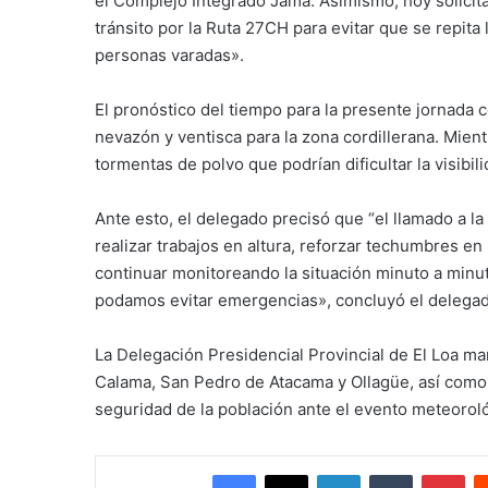
el Complejo Integrado Jama. Asimismo, hoy solicit
tránsito por la Ruta 27CH para evitar que se repit
personas varadas».
El pronóstico del tiempo para la presente jornada
nevazón y ventisca para la zona cordillerana. Mien
tormentas de polvo que podrían dificultar la visibili
Ante esto, el delegado precisó que “el llamado a l
realizar trabajos en altura, reforzar techumbres en 
continuar monitoreando la situación minuto a minu
podamos evitar emergencias», concluyó el delegad
La Delegación Presidencial Provincial de El Loa m
Calama, San Pedro de Atacama y Ollagüe, así como
seguridad de la población ante el evento meteorol
Facebook
X
LinkedIn
Tumblr
Pin