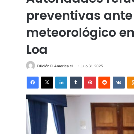
preventivas ante
meteorológico en 
Loa
Edición El America.cl
julio 31, 2025
Facebook
X
LinkedIn
Tumblr
Pinterest
Reddit
VKon