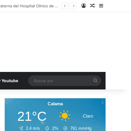
Acceso
Publicacion al a
Barra lateral
ación en Iquique
Buscar
v Youtube
por
Calama
21°C
Claro
2.4 m/s
2%
761
mmHg