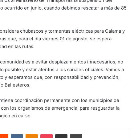
amos al Ministerio de Transportes la suspensión del
a lo ocurrido en junio, cuando debimos rescatar a más de 85
 considera chubascos y tormentas eléctricas para Calama y
tras que, para el día viernes 01 de agosto se espera
dad en las rutas.
a comunidad es a evitar desplazamientos innecesarios, no
lo posible y estar atentos a los canales oficiales. Vamos a
to y esperamos que, con responsabilidad y prevención,
o Ballesteros.
antiene coordinación permanente con los municipios de
 con los organismos de emergencia, para resguardar la
ógico en curso.
terest
Reddit
VKontakte
Odnoklassniki
Pocket
Compartir via email
Imprimir