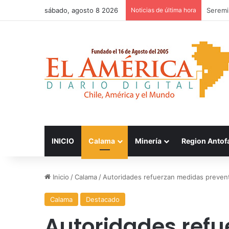
sábado, agosto 8 2026
Noticias de última hora
Patinad
INICIO
Calama
Minería
Region Antof
Inicio
/
Calama
/
Autoridades refuerzan medidas preventi
Calama
Destacado
Autoridades ref