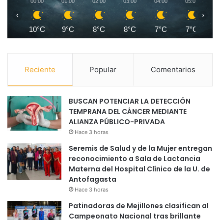
00:00
01:00
02:00
03:00
04:00
05:00
0
‹
›
10°C
9°C
8°C
8°C
7°C
7°C
Reciente
Popular
Comentarios
BUSCAN POTENCIAR LA DETECCIÓN
TEMPRANA DEL CÁNCER MEDIANTE
ALIANZA PÚBLICO-PRIVADA
Hace 3 horas
Seremis de Salud y de la Mujer entregan
reconocimiento a Sala de Lactancia
Materna del Hospital Clínico de la U. de
Antofagasta
Hace 3 horas
Patinadoras de Mejillones clasifican al
Campeonato Nacional tras brillante