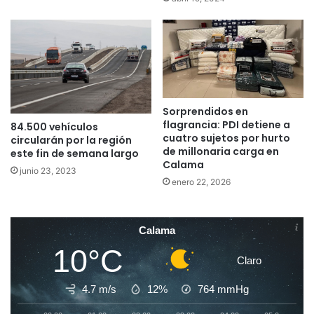
Sorprendidos en
flagrancia: PDI detiene a
84.500 vehículos
cuatro sujetos por hurto
circularán por la región
de millonaria carga en
este fin de semana largo
Calama
junio 23, 2023
enero 22, 2026
Calama
10°C
Claro
4.7 m/s
12%
764
mmHg