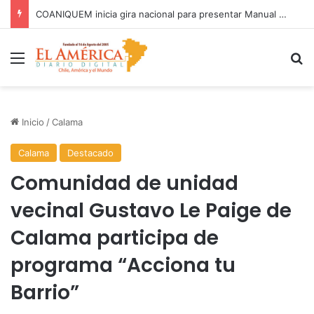
81% DE LAS FISCALIZACIONES A JUGUETES HAN TERMINADO EN SUMARIOS SANITARIOS
Menú
B
Inicio
/
Calama
Calama
Destacado
Comunidad de unidad
vecinal Gustavo Le Paige de
Calama participa de
programa “Acciona tu
Barrio”