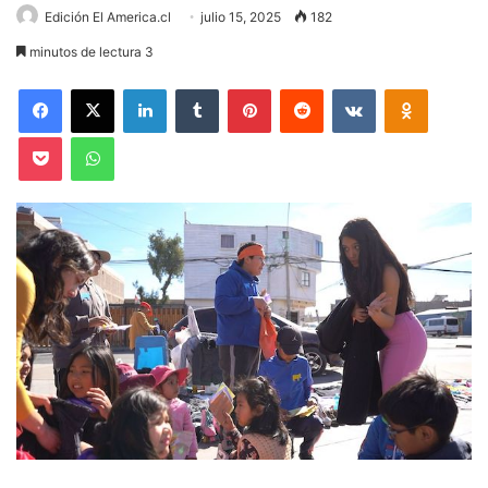
Edición El America.cl
julio 15, 2025
182
minutos de lectura 3
Facebook
X
LinkedIn
Tumblr
Pinterest
Reddit
VKontakte
Odnoklas
Pocket
WhatsApp