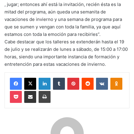
, jugar; entonces ahí está la invitación, recién ésta es la
mitad del programa, aún queda una semanita de
vacaciones de invierno y una semana de programa para
que se sumen y vengan con toda la familia, ya que aquí
estamos con toda la emoción para recibirles”.
Cabe destacar que los talleres se extenderán hasta el 19
de julio y se realizarán de lunes a sábado, de 15:00 a 17:00
horas, siendo una importante instancia de formación y
entretención para estas vacaciones de invierno.
Facebook
X
LinkedIn
Tumblr
Pinterest
Reddit
VKontakte
Odnokl
Pocket
Compartir via email
Imprimir