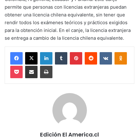
permite que personas con licencias extranjeras puedan
obtener una licencia chilena equivalente, sin tener que
rendir todos los exámenes teóricos y prácticos exigidos
para la obtención inicial. En el canje, la licencia extranjera
se entrega a cambio de la licencia chilena equivalente.
Facebook
X
LinkedIn
Tumblr
Pinterest
Reddit
VKontakte
Odnokl
Pocket
Compartir via email
Imprimir
Edición El America.cl