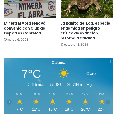
Minera El Abra renovó
La Ranita del Loa, especie
convenio con Club de
endémica en peligro
Deportes Cobreloa
crítico de extinción,
retorna a Calama
marzo 6, 2023
octubre 11, 2024
Calama
7°C
Claro
6.5 m/s
8%
764
mmHg
08:00
09:00
10:00
11:00
12:00
13:00
1
‹
›
7°C
11°C
15°C
18°C
20°C
22°C
2