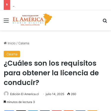
COANIQUEM inicia gira nacional para presentar Manual de Quemaduras a profesionales de la salud
Menú
B
Inicio
/
Calama
Calama
¿Cuáles son los requisitos
para obtener la licencia de
conducir?
Edición El America.cl
julio 14, 2025
260
minutos de lectura 3
Facebook
X
LinkedIn
Tumblr
Pinterest
Reddit
VKontakte
Odnoklas