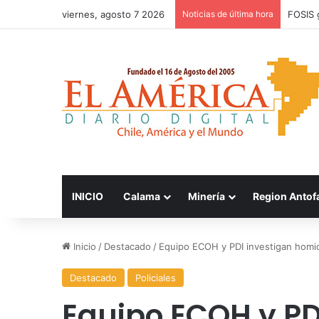
viernes, agosto 7 2026
Noticias de última hora
FOSIS 
INICIO
Calama
Minería
Region Antof
Inicio
/
Destacado
/
Equipo ECOH y PDI investigan homi
Destacado
Policiales
Equipo ECOH y PD