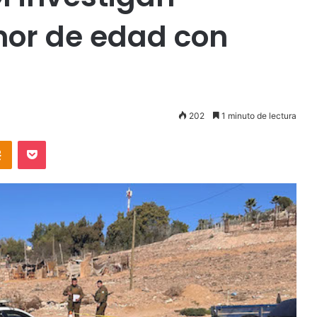
nor de edad con
202
1 minuto de lectura
takte
Odnoklassniki
Pocket