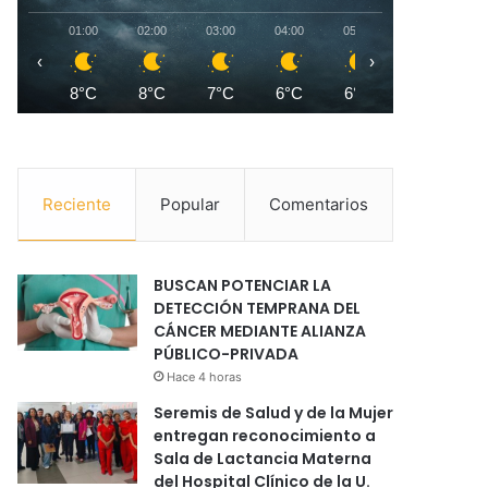
01:00
02:00
03:00
04:00
05:00
06:00
0
‹
›
8°C
8°C
7°C
6°C
6°C
6°C
Reciente
Popular
Comentarios
BUSCAN POTENCIAR LA
DETECCIÓN TEMPRANA DEL
CÁNCER MEDIANTE ALIANZA
PÚBLICO-PRIVADA
Hace 4 horas
Seremis de Salud y de la Mujer
entregan reconocimiento a
Sala de Lactancia Materna
del Hospital Clínico de la U.