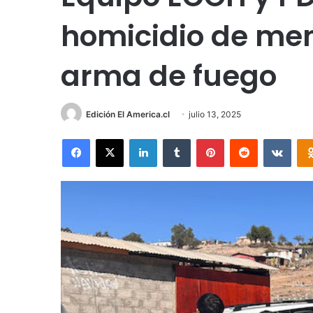
homicidio de me
arma de fuego
Edición El America.cl
julio 13, 2025
Facebook
X
LinkedIn
Tumblr
Pinterest
Reddit
VKon