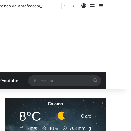
Acceso
Publicacion al a
Barra lateral
ecinos de Antofagasta
Buscar
v Youtube
por
Calama
8°C
Claro
5 m/s
10%
763
mmHg