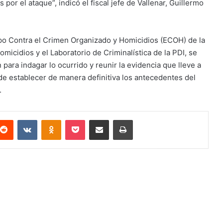
 por el ataque”, indicó el fiscal jefe de Vallenar, Guillermo
uipo Contra el Crimen Organizado y Homicidios (ECOH) de la
omicidios y el Laboratorio de Criminalística de la PDI, se
 para indagar lo ocurrido y reunir la evidencia que lleve a
 de establecer de manera definitiva los antecedentes del
o.
terest
Reddit
VKontakte
Odnoklassniki
Pocket
Compartir via email
Imprimir