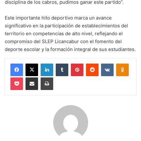
disciplina de los cabros, pudimos ganar este partido”.
Este importante hito deportivo marca un avance
significativo en la participación de establecimientos del
territorio en competencias de alto nivel, reflejando el
compromiso del SLEP Licancabur con el fomento del
deporte escolar y la formación integral de sus estudiantes.
Facebook
X
LinkedIn
Tumblr
Pinterest
Reddit
VKontakte
Odnokl
Pocket
Compartir via email
Imprimir