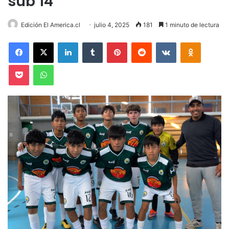
sub 14
Edición El America.cl
julio 4, 2025
181
1 minuto de lectura
Facebook
X
LinkedIn
Tumblr
Pinterest
Reddit
VKontakte
Odnoklas
Pocket
WhatsApp