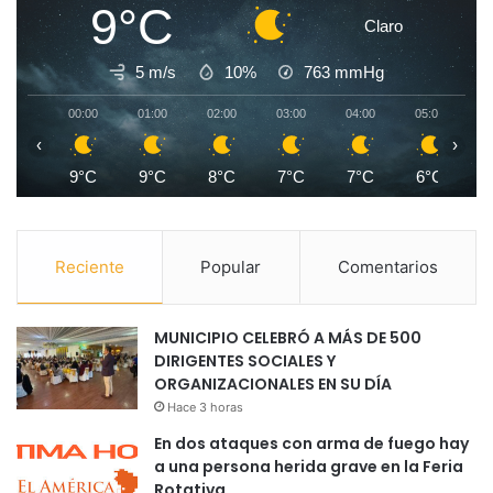
9°C
Claro
5 m/s
10%
763
mmHg
00:00
01:00
02:00
03:00
04:00
05:00
0
‹
›
9°C
9°C
8°C
7°C
7°C
6°C
Reciente
Popular
Comentarios
MUNICIPIO CELEBRÓ A MÁS DE 500
DIRIGENTES SOCIALES Y
ORGANIZACIONALES EN SU DÍA
Hace 3 horas
En dos ataques con arma de fuego hay
a una persona herida grave en la Feria
Rotativa