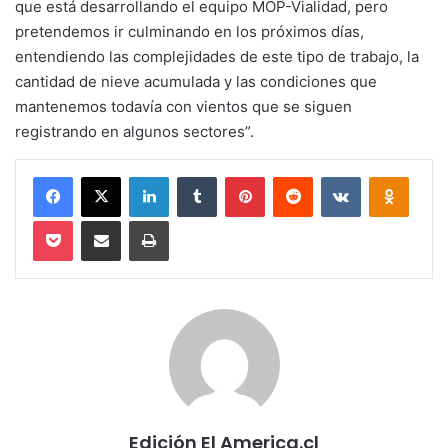
que está desarrollando el equipo MOP-Vialidad, pero
pretendemos ir culminando en los próximos días,
entendiendo las complejidades de este tipo de trabajo, la
cantidad de nieve acumulada y las condiciones que
mantenemos todavía con vientos que se siguen
registrando en algunos sectores”.
Facebook
X
LinkedIn
Tumblr
Pinterest
Reddit
VKontakte
Odnokl
Pocket
Compartir via email
Imprimir
Edición El America.cl