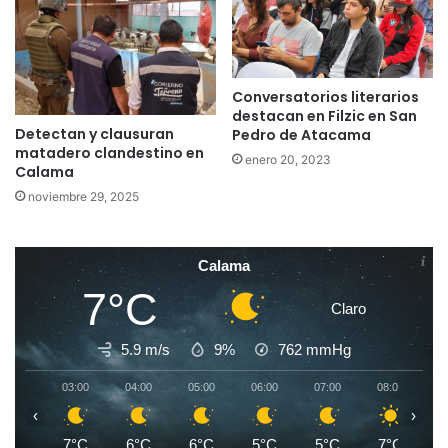
Conversatorios literarios
destacan en Filzic en San
Detectan y clausuran
Pedro de Atacama
matadero clandestino en
enero 20, 2023
Calama
noviembre 29, 2025
Calama
7°C
Claro
5.9 m/s
9%
762
mmHg
03:00
04:00
05:00
06:00
07:00
08:00
0
‹
›
7°C
6°C
6°C
5°C
5°C
7°C
1