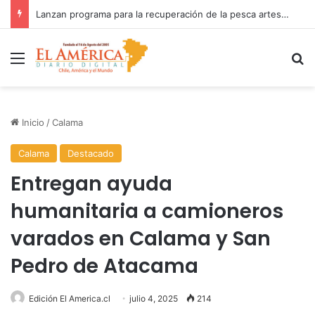
Fiscalía investiga accidente con resultado de muerte en faena minera
Menú
B
Inicio
/
Calama
Calama
Destacado
Entregan ayuda
humanitaria a camioneros
varados en Calama y San
Pedro de Atacama
Edición El America.cl
julio 4, 2025
214