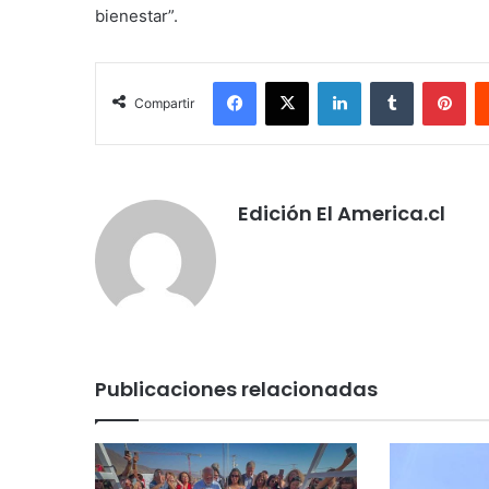
bienestar”.
Facebook
X
LinkedIn
Tumblr
Pin
Compartir
Edición El America.cl
Publicaciones relacionadas