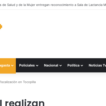
oras de Mejillones clasifican al Campeonato Nacional tras brillante actu
agasta
Policiales
Nacional
Política
Noticias T
fiscalización en Tocopilla
 realizan