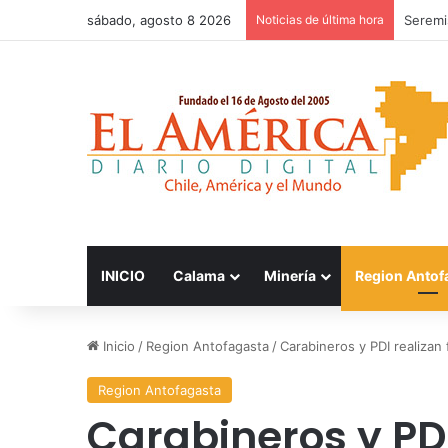
sábado, agosto 8 2026
Noticias de última hora
Patinad
INICIO
Calama
Minería
Region Antof
Inicio
/
Region Antofagasta
/
Carabineros y PDI realizan 
Region Antofagasta
Carabineros y PDI