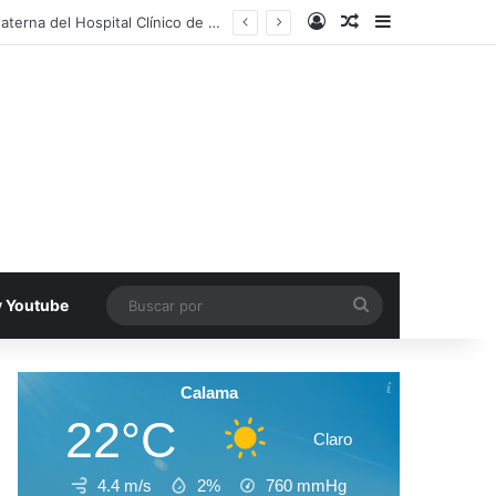
Acceso
Publicacion al a
Barra lateral
ación en Iquique
Buscar
v Youtube
por
Calama
22°C
Claro
4.4 m/s
2%
760
mmHg