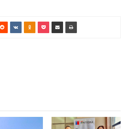
terest
Reddit
VKontakte
Odnoklassniki
Pocket
Compartir via email
Imprimir