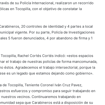
ravés de su Policía Internacional, realizaron un recorrido
licas en Tocopilla, con el objetivo de constatar la
Carabineros, 20 controles de identidad y 4 partes a local
nicipal vigente. Por su parte, Policía de Investigaciones
cuales 5 fueron denunciados, 4 por abandono de firma y 1
e Tocopilla, Rachel Cortés Cortés indicó: «estos espacios
nar el trabajo de nuestras policías de forma mancomunada,
mo éstos. Agradecemos el trabajo intersectorial, porque la
y ese es un legado que estamos dejando como gobierno».
a de Tocopilla, Teniente Coronel Iván Cruz Pavez,
stros esfuerzos y compromiso para seguir trabajando en
 y nuestros vecinos. Continuaremos trabajando en
 comunidad sepa que Carabineros está a disposición de su