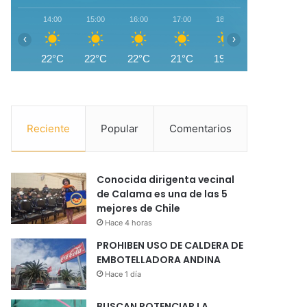
14:00
15:00
16:00
17:00
18:00
19:00
2
‹
›
22°C
22°C
22°C
21°C
19°C
16°C
1
Reciente
Popular
Comentarios
Conocida dirigenta vecinal
de Calama es una de las 5
mejores de Chile
Hace 4 horas
PROHIBEN USO DE CALDERA DE
EMBOTELLADORA ANDINA
Hace 1 día
BUSCAN POTENCIAR LA