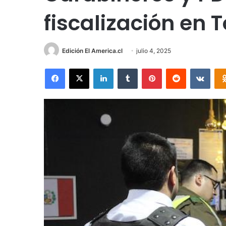
fiscalización en T
Edición El America.cl
julio 4, 2025
Facebook
X
LinkedIn
Tumblr
Pinterest
Reddit
VKon