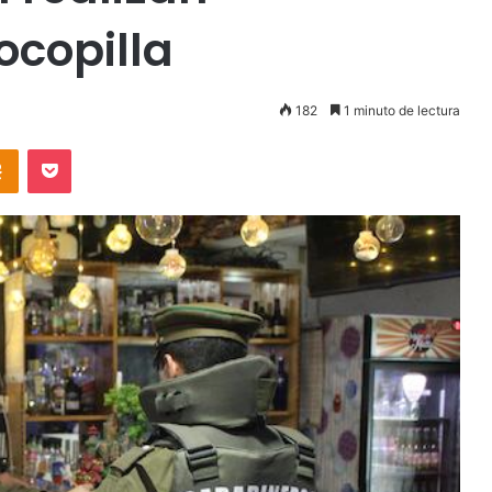
ocopilla
182
1 minuto de lectura
takte
Odnoklassniki
Pocket