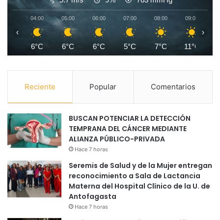
04:00
05:00
06:00
07:00
08:00
09:00
1
‹
›
6°C
6°C
6°C
5°C
7°C
11°C
1
Reciente
Popular
Comentarios
BUSCAN POTENCIAR LA DETECCIÓN
TEMPRANA DEL CÁNCER MEDIANTE
ALIANZA PÚBLICO-PRIVADA
Hace 7 horas
Seremis de Salud y de la Mujer entregan
reconocimiento a Sala de Lactancia
Materna del Hospital Clínico de la U. de
Antofagasta
Hace 7 horas