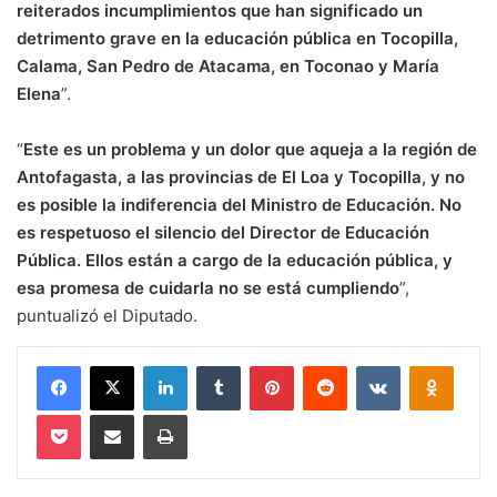
reiterados incumplimientos que han significado un
detrimento grave en la educación pública en Tocopilla,
Calama, San Pedro de Atacama, en Toconao y María
Elena
”.
“
Este es un problema y un dolor que aqueja a la región de
Antofagasta, a las provincias de El Loa y Tocopilla, y no
es posible la indiferencia del Ministro de Educación. No
es respetuoso el silencio del Director de Educación
Pública. Ellos están a cargo de la educación pública, y
esa promesa de cuidarla no se está cumpliendo
”,
puntualizó el Diputado.
Facebook
X
LinkedIn
Tumblr
Pinterest
Reddit
VKontakte
Odnokl
Pocket
Compartir via email
Imprimir