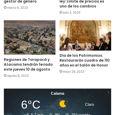
gestor de género
ley: Límite de precios es
uno de los cambios
marzo 9, 2023
julio 2, 2025
Día de los Patrimonios:
Regiones de Tarapacá y
Restaurarán cuadro de 110
Atacama tendrán feriado
años en el Salón de Honor
este jueves 10 de agosto
mayo 29, 2023
agosto 8, 2023
Calama
6°C
Claro
5.7 m/s
9%
763
mmHg