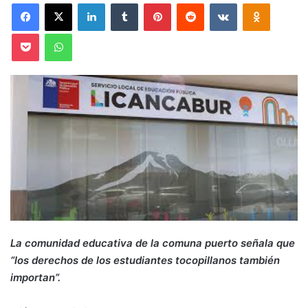
Facebook
X
LinkedIn
Tumblr
Pinterest
Reddit
VKontakte
Odnoklas
Pocket
WhatsApp
La comunidad educativa de la comuna puerto señala que
“los derechos de los estudiantes tocopillanos también
importan”.