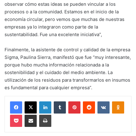
observar cómo estas ideas se pueden vincular a los
procesos o a la comunidad. Estamos en el inicio de la
economía circular, pero vemos que muchas de nuestras
empresas ya lo integraron como parte de la
sustentabilidad. Fue una excelente iniciativa”,
Finalmente, la asistente de control y calidad de la empresa
Sigma, Paulina Sierra, manifestó que fue “muy interesante,
porque hubo mucha información relacionada a la
sostenibilidad y el cuidado del medio ambiente. La
utilización de los residuos para transformarlos en insumos
es fundamental para cualquier empresa”.
Facebook
X
LinkedIn
Tumblr
Pinterest
Reddit
VKontakte
Odnokl
Pocket
Compartir via email
Imprimir