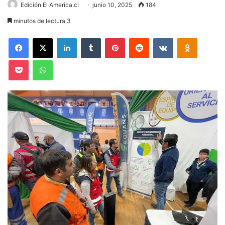
Edición El America.cl
junio 10, 2025
184
minutos de lectura 3
Facebook
X
LinkedIn
Tumblr
Pinterest
Reddit
VKontakte
Odnoklas
Pocket
WhatsApp