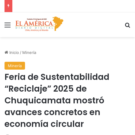
Fiscalía investiga accidente con resultado de muerte en faena minera
Menú
B
Inicio
/
Minería
Minería
Feria de Sustentabilidad
“Reciclaje” 2025 de
Chuquicamata mostró
avances concretos en
economía circular