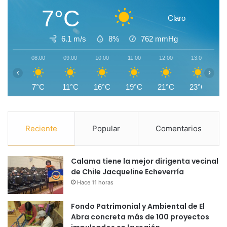
7°C
Claro
6.1 m/s
8%
762
mmHg
08:00
09:00
10:00
11:00
12:00
13:00
1
‹
›
7°C
11°C
16°C
19°C
21°C
23°C
2
Reciente
Popular
Comentarios
Calama tiene la mejor dirigenta vecinal
de Chile Jacqueline Echeverría
Hace 11 horas
Fondo Patrimonial y Ambiental de El
Abra concreta más de 100 proyectos