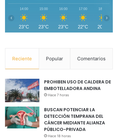
14:00
15:00
16:00
17:00
18:00
19:00
2
‹
›
23°C
23°C
23°C
22°C
20°C
17°C
1
Reciente
Popular
Comentarios
PROHIBEN USO DE CALDERA DE
EMBOTELLADORA ANDINA
Hace 7 horas
BUSCAN POTENCIAR LA
DETECCIÓN TEMPRANA DEL
CÁNCER MEDIANTE ALIANZA
PÚBLICO-PRIVADA
Hace 18 horas