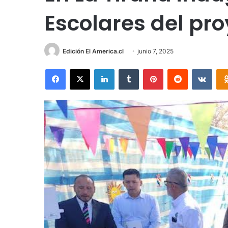
Escolares del pr
Edición El America.cl
junio 7, 2025
Facebook
X
LinkedIn
Tumblr
Pinterest
Reddit
VKon