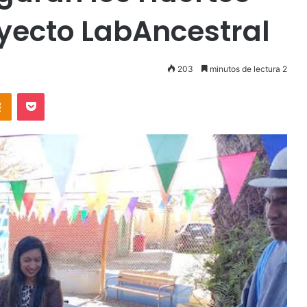
oyecto LabAncestral
203
minutos de lectura 2
takte
Odnoklassniki
Pocket