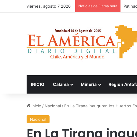
viernes, agosto 7 2026
Noticias de última hora
FOSIS 
INICIO
Calama
Minería
Region Antof
Inicio
/
Nacional
/
En La Tirana inauguran los Huertos E
Nacional
En La Tirana ina