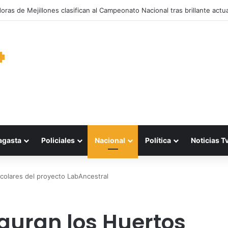
garantiza suministro de agua durante cortes de energía a más de 900 v
agasta
Policiales
Nacional
Política
Noticias T
scolares del proyecto LabAncestral
uguran los Huertos