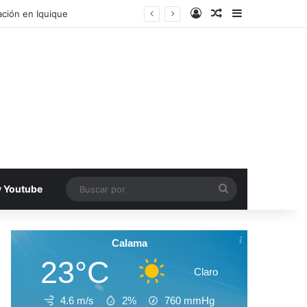
Acceso
Publicacion al a
Barra lateral
ecinos de Antofagasta
Buscar
v Youtube
por
Calama
23°C
Claro
4.6 m/s
2%
760
mmHg