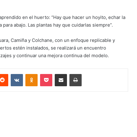
aprendido en el huerto: “Hay que hacer un hoyito, echar la
 va para abajo. Las plantas hay que cuidarlas siempre”.
ara, Camiña y Colchane, con un enfoque replicable y
ertos estén instalados, se realizará un encuentro
izajes y continuar una mejora continua del modelo.
terest
Reddit
VKontakte
Odnoklassniki
Pocket
Compartir via email
Imprimir