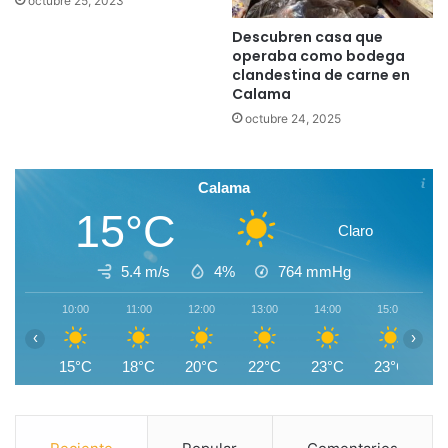
octubre 25, 2023
Descubren casa que
operaba como bodega
clandestina de carne en
Calama
octubre 24, 2025
Calama
15°C
Claro
5.4 m/s
4%
764
mmHg
10:00
11:00
12:00
13:00
14:00
15:00
1
‹
›
15°C
18°C
20°C
22°C
23°C
23°C
2