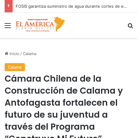
COANIQUEM inicia gira nacional para presentar Manual de Quemaduras a profesionales de la salud
Menú
B
Inicio
/
Calama
Calama
Cámara Chilena de la
Construcción de Calama y
Antofagasta fortalecen el
futuro de su juventud a
través del Programa