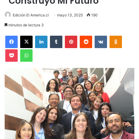
“Construyo Mi Futuro”
Edición El America.cl
mayo 13, 2025
190
minutos de lectura 3
Facebook
X
LinkedIn
Tumblr
Pinterest
Reddit
VKontakte
Odnoklas
Pocket
WhatsApp