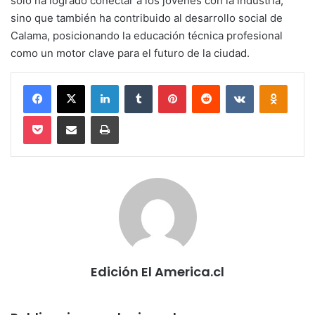
solo ha logrado conectar a los jóvenes con la industria,
sino que también ha contribuido al desarrollo social de
Calama, posicionando la educación técnica profesional
como un motor clave para el futuro de la ciudad.
Facebook
X
LinkedIn
Tumblr
Pinterest
Reddit
VKontakte
Odnokl
Pocket
Compartir via email
Imprimir
Edición El America.cl