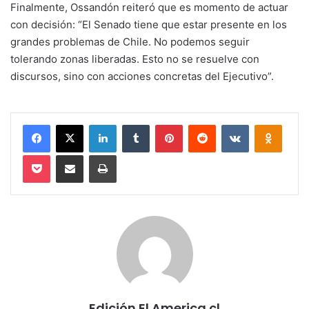
Finalmente, Ossandón reiteró que es momento de actuar
con decisión: “El Senado tiene que estar presente en los
grandes problemas de Chile. No podemos seguir
tolerando zonas liberadas. Esto no se resuelve con
discursos, sino con acciones concretas del Ejecutivo”.
Facebook
X
LinkedIn
Tumblr
Pinterest
Reddit
VKontakte
Odnokl
Pocket
Compartir via email
Imprimir
Edición El America.cl