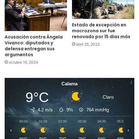
Estado de excepción en
macrozona sur fue
renovado por 15 días más
Acusación contra Ángela
Vivanco: diputados y
abril 25, 2023
defensa entregan sus
argumentos
octubre 16, 2024
Calama
9°C
Claro
4.2 m/s
9%
764
mmHg
00:00
01:00
02:00
03:00
04:00
05:00
0
‹
›