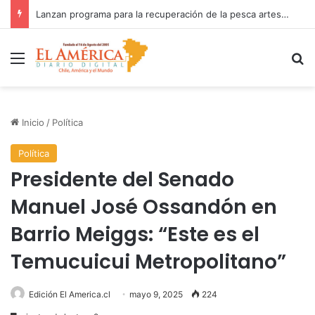
Fiscalía investiga accidente con resultado de muerte en faena minera
Menú
B
Inicio
/
Política
Política
Presidente del Senado
Manuel José Ossandón en
Barrio Meiggs: “Este es el
Temucuicui Metropolitano”
Edición El America.cl
mayo 9, 2025
224