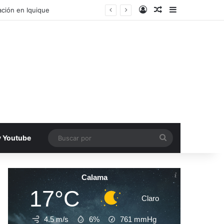
Acceso
Publicacion al a
Barra lateral
ación en Iquique
Buscar
v Youtube
por
Calama
17°C
Claro
4.5 m/s
6%
761
mmHg