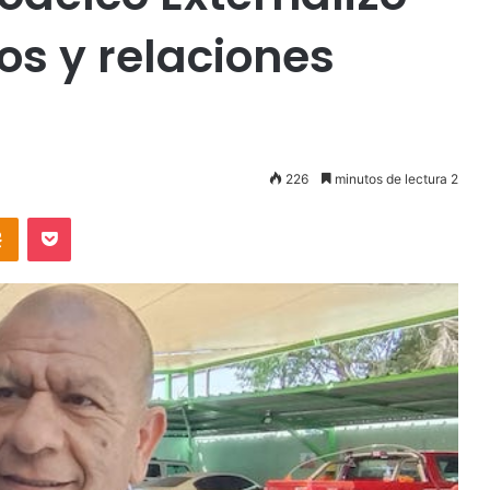
s y relaciones
226
minutos de lectura 2
takte
Odnoklassniki
Pocket