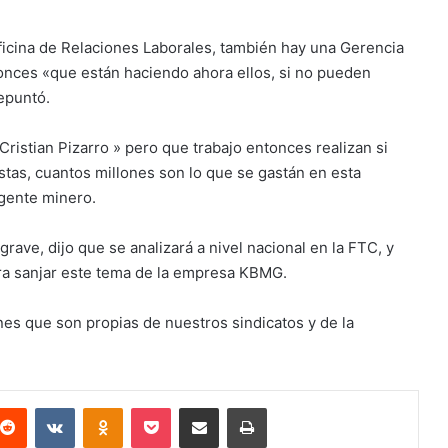
ficina de Relaciones Laborales, también hay una Gerencia
onces «que están haciendo ahora ellos, si no pueden
epuntó.
Cristian Pizarro » pero que trabajo entonces realizan si
tas, cuantos millones son lo que se gastán en esta
igente minero.
ave, dijo que se analizará a nivel nacional en la FTC, y
ara sanjar este tema de la empresa KBMG.
nes que son propias de nuestros sindicatos y de la
terest
Reddit
VKontakte
Odnoklassniki
Pocket
Compartir via email
Imprimir