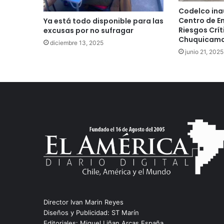
Codelco ina
Centro de E
Ya está todo disponible para las
Riesgos Crít
excusas por no sufragar
Chuquicam
diciembre 13, 2025
junio 21, 2025
Director Ivan Marin Reyes
Diseños y Publicidad: ST Marín
Editoriales: Miguel Liñan Arcas España