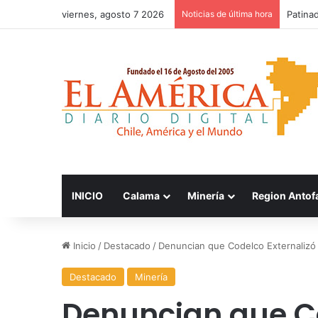
viernes, agosto 7 2026
Noticias de última hora
Patinad
INICIO
Calama
Minería
Region Antof
Inicio
/
Destacado
/
Denuncian que Codelco Externalizó
Destacado
Minería
Denuncian que Co