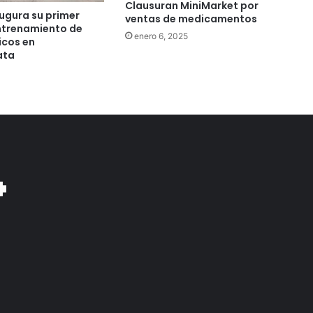
Clausuran MiniMarket por
ugura su primer
ventas de medicamentos
ntrenamiento de
enero 6, 2025
icos en
ata