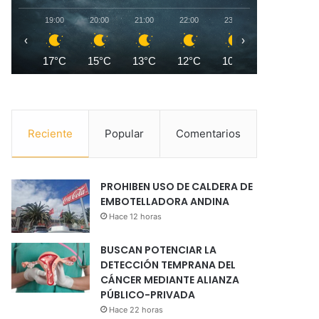
19:00
20:00
21:00
22:00
23:00
00:00
0
‹
›
17°C
15°C
13°C
12°C
10°C
9°C
Reciente
Popular
Comentarios
PROHIBEN USO DE CALDERA DE
EMBOTELLADORA ANDINA
Hace 12 horas
BUSCAN POTENCIAR LA
DETECCIÓN TEMPRANA DEL
CÁNCER MEDIANTE ALIANZA
PÚBLICO-PRIVADA
Hace 22 horas