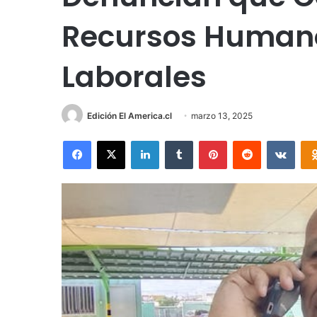
Recursos Humano
Laborales
Edición El America.cl
marzo 13, 2025
Facebook
X
LinkedIn
Tumblr
Pinterest
Reddit
VKon