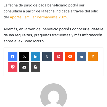
La fecha de pago de cada beneficiario podrá ser
consultada a partir de la fecha indicada a través del sitio
del
Aporte Familiar Permanente 2025
.
Además, en la web del beneficio
podrás conocer el detalle
de los requisitos
, preguntas frecuentes y más información
sobre el ex Bono Marzo.
Facebook
X
LinkedIn
Tumblr
Pinterest
Reddit
VKontakte
Odnokl
Pocket
Compartir via email
Imprimir