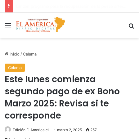
Fiscalía investiga accidente con resultado de muerte en faena minera
Menú
B
Inicio
/
Calama
Calama
Este lunes comienza
segundo pago de ex Bono
Marzo 2025: Revisa si te
corresponde
Edición El America.cl
marzo 2, 2025
257