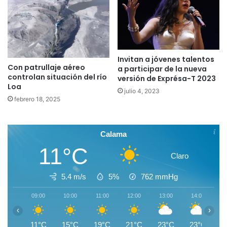
Invitan a jóvenes talentos
Con patrullaje aéreo
a participar de la nueva
controlan situación del río
versión de Exprésa-T 2023
Loa
julio 4, 2023
febrero 18, 2025
Calama
11°C
Claro
5.4 m/s
5%
762
mmHg
09:00
10:00
11:00
12:00
13:00
14:00
1
‹
›
11°C
15°C
19°C
21°C
23°C
23°C
2