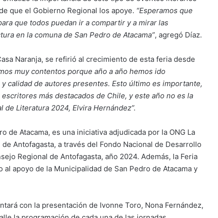
o de que el Gobierno Regional los apoye.
“Esperamos que
 para que todos puedan ir a compartir y a mirar las
ectura en la comuna de San Pedro de Atacama”
, agregó Díaz.
a Naranja, se refirió al crecimiento de esta feria desde
mos muy contentos porque año a año hemos ido
 y calidad de autores presentes. Esto último es importante,
escritores más destacados de Chile, y este año no es la
al de Literatura 2024, Elvira Hernández”.
ro de Atacama, es una iniciativa adjudicada por la ONG La
 de Antofagasta, a través del Fondo Nacional de Desarrollo
nsejo Regional de Antofagasta, año 2024. Además, la Feria
o al apoyo de la Municipalidad de San Pedro de Atacama y
ontará con la presentación de Ivonne Toro, Nona Fernández,
lle la programación de cada una de las jornadas,