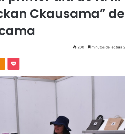
“Lickan Ckausama” de
acama
200
minutos de lectura 2
takte
Odnoklassniki
Pocket