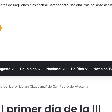
garantiza suministro de agua durante cortes de energía a más de 900 v
agasta
Policiales
Nacional
Política
Noticias T
 Feria del Libro “Lickan Ckausama” de San Pedro de Atacama
 primer día de la III