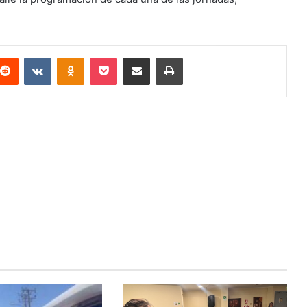
terest
Reddit
VKontakte
Odnoklassniki
Pocket
Compartir via email
Imprimir