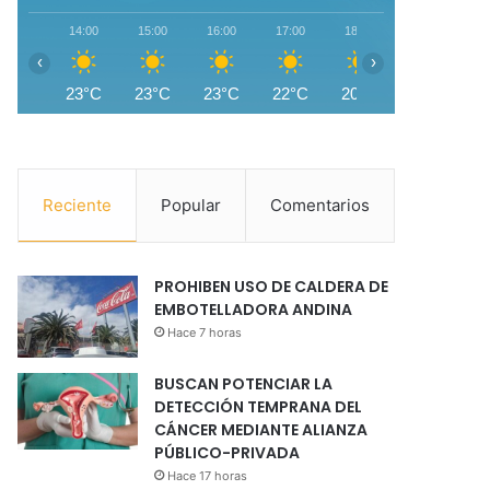
14:00
15:00
16:00
17:00
18:00
19:00
2
‹
›
23°C
23°C
23°C
22°C
20°C
17°C
1
Reciente
Popular
Comentarios
PROHIBEN USO DE CALDERA DE
EMBOTELLADORA ANDINA
Hace 7 horas
BUSCAN POTENCIAR LA
DETECCIÓN TEMPRANA DEL
CÁNCER MEDIANTE ALIANZA
PÚBLICO-PRIVADA
Hace 17 horas