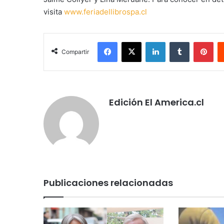
visita
www.feriadellibrospa.cl
Facebook
X
LinkedIn
Tumblr
Pin
Compartir
Edición El America.cl
Publicaciones relacionadas