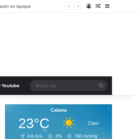
Acceso
Publicacion al a
Barra lateral
ecinos de Antofagasta
Buscar
v Youtube
por
Calama
23°C
Claro
4.6 m/s
2%
760
mmHg