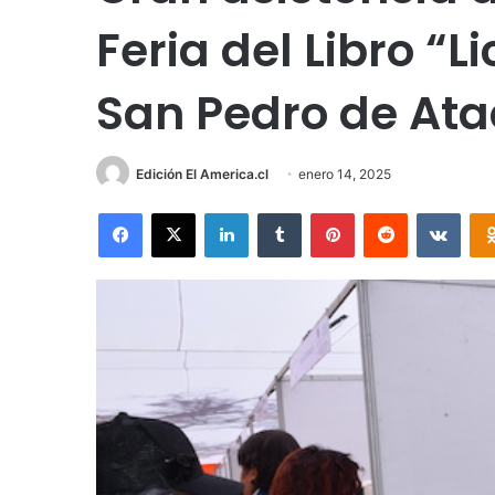
Feria del Libro 
San Pedro de At
Edición El America.cl
enero 14, 2025
Facebook
X
LinkedIn
Tumblr
Pinterest
Reddit
VKon