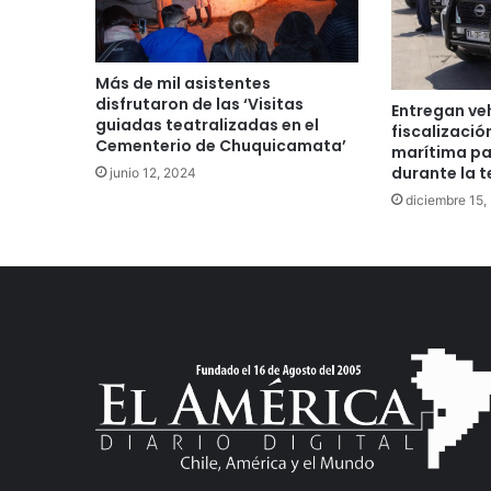
Más de mil asistentes
disfrutaron de las ‘Visitas
Entregan ve
guiadas teatralizadas en el
fiscalizació
Cementerio de Chuquicamata’
marítima pa
durante la 
junio 12, 2024
diciembre 15,