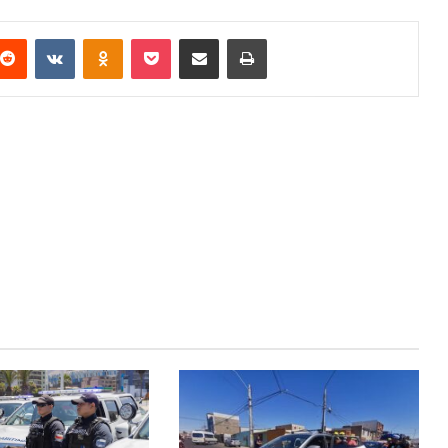
terest
Reddit
VKontakte
Odnoklassniki
Pocket
Compartir via email
Imprimir