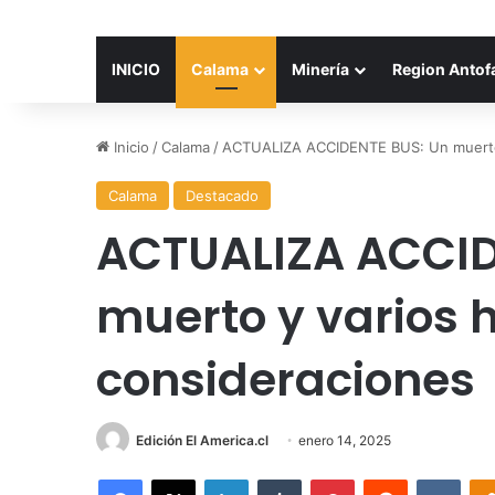
INICIO
Calama
Minería
Region Antof
Inicio
/
Calama
/
ACTUALIZA ACCIDENTE BUS: Un muerto y
Calama
Destacado
ACTUALIZA ACCID
muerto y varios h
consideraciones
Edición El America.cl
enero 14, 2025
Facebook
X
LinkedIn
Tumblr
Pinterest
Reddit
VKon