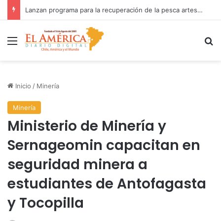
Fiscalía investiga accidente con resultado de muerte en faena minera
Menú
B
Inicio
/
Minería
Minería
Ministerio de Minería y
Sernageomin capacitan en
seguridad minera a
estudiantes de Antofagasta
y Tocopilla