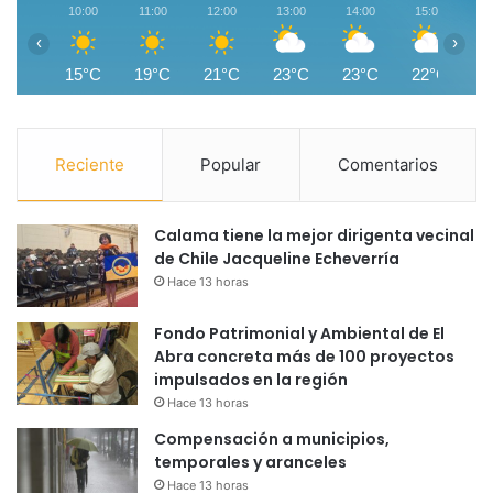
10:00
11:00
12:00
13:00
14:00
15:00
1
‹
›
15°C
19°C
21°C
23°C
23°C
22°C
2
Reciente
Popular
Comentarios
Calama tiene la mejor dirigenta vecinal
de Chile Jacqueline Echeverría
Hace 13 horas
Fondo Patrimonial y Ambiental de El
Abra concreta más de 100 proyectos
impulsados en la región
Hace 13 horas
Compensación a municipios,
temporales y aranceles
Hace 13 horas