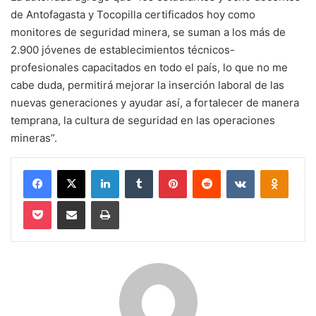
de Antofagasta y Tocopilla certificados hoy como
monitores de seguridad minera, se suman a los más de
2.900 jóvenes de establecimientos técnicos-
profesionales capacitados en todo el país, lo que no me
cabe duda, permitirá mejorar la inserción laboral de las
nuevas generaciones y ayudar así, a fortalecer de manera
temprana, la cultura de seguridad en las operaciones
mineras”.
Facebook
X
LinkedIn
Tumblr
Pinterest
Reddit
VKontakte
Odnokl
Pocket
Compartir via email
Imprimir