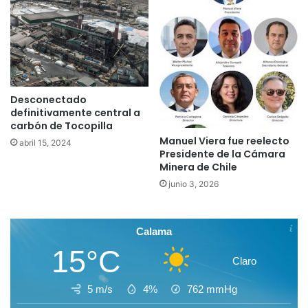
Desconectado
definitivamente central a
carbón de Tocopilla
Manuel Viera fue reelecto
abril 15, 2024
Presidente de la Cámara
Minera de Chile
junio 3, 2026
Calama
15°C
Claro
5 m/s
4%
762
mmHg