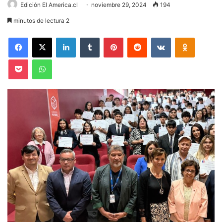
Edición El America.cl
noviembre 29, 2024
194
minutos de lectura 2
Facebook
X
LinkedIn
Tumblr
Pinterest
Reddit
VKontakte
Odnoklas
Pocket
WhatsApp