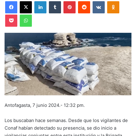
Facebook
X
LinkedIn
Tumblr
Pinterest
Reddit
VKontakte
Odnoklas
Pocket
WhatsApp
Antofagasta, 7 junio 2024.- 12:32 pm.
Los buscaban hace semanas. Desde que los vigilantes de
Conaf habían detectado su presencia, se dio inicio a
vigilancias conjuntas entre esta institución y la Brigada