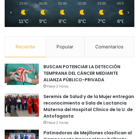
23:00
00:00
01:00
02:00
03:00
04:00
0
‹
›
11°C
9°C
8°C
8°C
7°C
6°C
Reciente
Popular
Comentarios
BUSCAN POTENCIAR LA DETECCIÓN
TEMPRANA DEL CÁNCER MEDIANTE
ALIANZA PÚBLICO-PRIVADA
Hace 2 horas
Seremis de Salud y de la Mujer entregan
reconocimiento a Sala de Lactancia
Materna del Hospital Clínico de la U. de
Antofagasta
Hace 2 horas
Patinadoras de Mejillones clasifican al