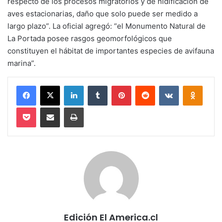
respecto de los procesos migratorios y de nidificación de
aves estacionarias, daño que solo puede ser medido a
largo plazo”. La oficial agregó: “el Monumento Natural de
La Portada posee rasgos geomorfológicos que
constituyen el hábitat de importantes especies de avifauna
marina”.
Facebook
X
LinkedIn
Tumblr
Pinterest
Reddit
VKontakte
Odnokl
Pocket
Compartir via email
Imprimir
Edición El America.cl