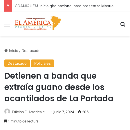
COANIQUEM inicia gira nacional para presentar Manual de Quemaduras a profesionales de la salud
Menú
B
Inicio
/
Destacado
Destacado
Policiales
Detienen a banda que
extraía guano desde los
acantilados de La Portada
Edición El America.cl
junio 7, 2024
206
1 minuto de lectura