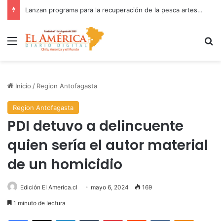
Lanzan programa para la recuperación de la pesca artesanal y el apoyo a caletas afectadas por los temporales
Menú
B
Inicio
/
Region Antofagasta
Region Antofagasta
PDI detuvo a delincuente
quien sería el autor material
de un homicidio
Edición El America.cl
mayo 6, 2024
169
1 minuto de lectura
Facebook
X
LinkedIn
Tumblr
Pinterest
Reddit
VKontakte
Odnoklas