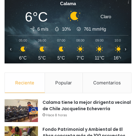
Calama
6°C
Claro
6 m/s
10%
761
mmHg
05:00
06:00
07:00
08:00
09:00
10:00
1
‹
›
6°C
5°C
5°C
7°C
11°C
16°C
1
Reciente
Popular
Comentarios
Calama tiene la mejor dirigenta vecinal
de Chile Jacqueline Echeverría
Hace 8 horas
Fondo Patrimonial y Ambiental de El
Abra concreta más de 100 proyectos