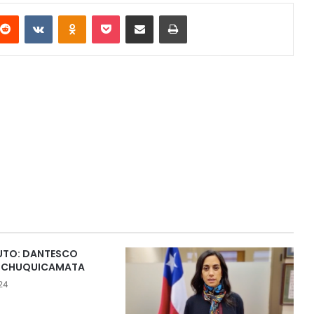
terest
Reddit
VKontakte
Odnoklassniki
Pocket
Compartir via email
Imprimir
UTO: DANTESCO
N CHUQUICAMATA
24