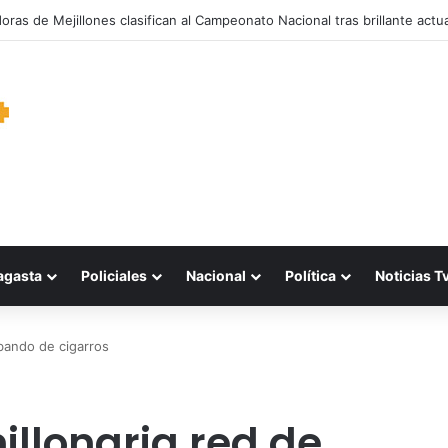
garantiza suministro de agua durante cortes de energía a más de 900 v
agasta
Policiales
Nacional
Política
Noticias T
abando de cigarros
illonaria red de