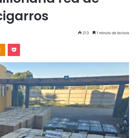
cigarros
213
1 minuto de lectura
takte
Odnoklassniki
Pocket