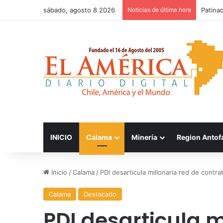
sábado, agosto 8 2026
Noticias de última hora
FOSIS 
INICIO
Calama
Minería
Region Antof
Inicio
/
Calama
/
PDI desarticula millonaria red de contr
Calama
Destacado
PDI desarticula m