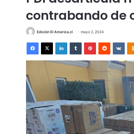
contrabando de 
Edición El America.cl
mayo 2, 2024
Facebook
X
LinkedIn
Tumblr
Pinterest
Reddit
VKon