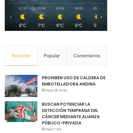
01:00
02:00
03:00
04:00
05:00
06:00
0
‹
›
8°C
7°C
6°C
6°C
5°C
5°C
Reciente
Popular
Comentarios
PROHIBEN USO DE CALDERA DE
EMBOTELLADORA ANDINA
Hace 18 horas
BUSCAN POTENCIAR LA
DETECCIÓN TEMPRANA DEL
CÁNCER MEDIANTE ALIANZA
PÚBLICO-PRIVADA
Hace 1 día