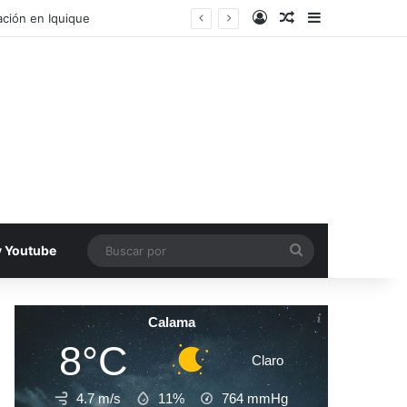
Acceso
Publicacion al a
Barra lateral
ecinos de Antofagasta
Buscar
v Youtube
por
Calama
8°C
Claro
4.7 m/s
11%
764
mmHg