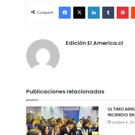
Facebook
X
LinkedIn
Tumblr
Pin
Compartir
Edición El America.cl
Publicaciones relacionadas
ULTIMO MIN
INCENDIO E
octubre 4, 20