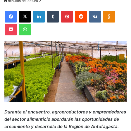
minutos de lectura 2
Facebook
X
LinkedIn
Tumblr
Pinterest
Reddit
VKontakte
Odnoklas
Pocket
WhatsApp
Durante el encuentro, agroproductores y emprendedores
del sector alimenticio abordarán las oportunidades de
crecimiento y desarrollo de la Región de Antofagasta.