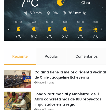
7°C
Claro
5.9 m/s
9%
762
mmHg
03:00
04:00
05:00
06:00
07:00
08:00
0
‹
›
7°C
6°C
6°C
5°C
5°C
7°C
1
Reciente
Popular
Comentarios
Calama tiene la mejor dirigenta vecinal
de Chile Jacqueline Echeverría
Hace 6 horas
Fondo Patrimonial y Ambiental de El
Abra concreta más de 100 proyectos
impulsados en la región
Hace 7 horas