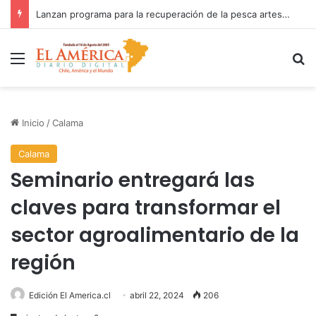
Fiscalía investiga accidente con resultado de muerte en faena minera
Menú
B
Inicio
/
Calama
Calama
Seminario entregará las
claves para transformar el
sector agroalimentario de la
región
Edición El America.cl
abril 22, 2024
206