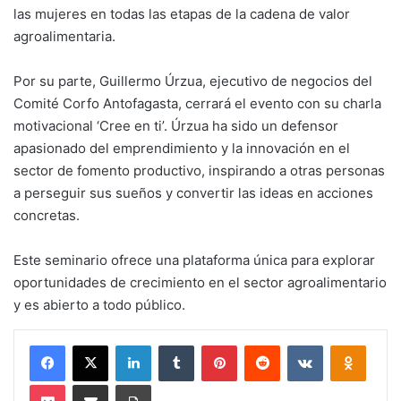
las mujeres en todas las etapas de la cadena de valor
agroalimentaria.
Por su parte, Guillermo Úrzua, ejecutivo de negocios del
Comité Corfo Antofagasta, cerrará el evento con su charla
motivacional ‘Cree en ti’. Úrzua ha sido un defensor
apasionado del emprendimiento y la innovación en el
sector de fomento productivo, inspirando a otras personas
a perseguir sus sueños y convertir las ideas en acciones
concretas.
Este seminario ofrece una plataforma única para explorar
oportunidades de crecimiento en el sector agroalimentario
y es abierto a todo público.
Facebook
X
LinkedIn
Tumblr
Pinterest
Reddit
VKontakte
Odnokl
Pocket
Compartir via email
Imprimir