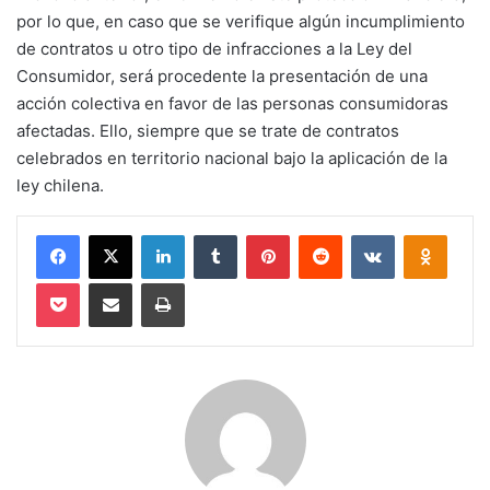
por lo que, en caso que se verifique algún incumplimiento
de contratos u otro tipo de infracciones a la Ley del
Consumidor, será procedente la presentación de una
acción colectiva en favor de las personas consumidoras
afectadas. Ello, siempre que se trate de contratos
celebrados en territorio nacional bajo la aplicación de la
ley chilena.
Facebook
X
LinkedIn
Tumblr
Pinterest
Reddit
VKontakte
Odnokl
Pocket
Compartir via email
Imprimir