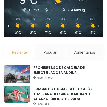
9°C
3.7 m/s
11%
764
mmHg
00:00
01:00
02:00
03:00
04:00
05:00
0
‹
›
9°C
8°C
7°C
6°C
6°C
5°C
Reciente
Popular
Comentarios
PROHIBEN USO DE CALDERA DE
EMBOTELLADORA ANDINA
Hace 17 horas
BUSCAN POTENCIAR LA DETECCIÓN
TEMPRANA DEL CÁNCER MEDIANTE
ALIANZA PÚBLICO-PRIVADA
Hace 1 día