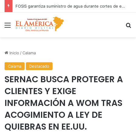
FOSIS garantiza suministro de agua durante cortes de energía a más de 900 vecinos de Antofagasta
Menú
B
Inicio
/
Calama
Calama
Destacado
SERNAC BUSCA PROTEGER A
CLIENTES Y EXIGE
INFORMACIÓN A WOM TRAS
ACOGIMIENTO A LEY DE
QUIEBRAS EN EE.UU.