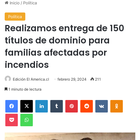
Inicio
/
Política
Política
Realizamos entrega de 150
títulos de dominio para
familias afectadas por
incendios
Edición El America.cl
febrero 29, 2024
211
1 minuto de lectura
Facebook
X
LinkedIn
Tumblr
Pinterest
Reddit
VKontakte
Odnoklas
Pocket
WhatsApp