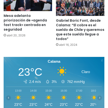
Mesa adelanta
priorización de «agenda
Gabriel Boric Font, desde
fast track» centrada en
Calama: “El cobre es el
seguridad
sueldo de Chile y queremos
que este sueldo llegue a
abril 20, 2026
todos”
abril 16, 2024
Calama
23°C
Claro
2.4 m/s
3%
762
mmHg
13:00
14:00
15:00
16:00
17:00
18:00
1
‹
›
23°C
23°C
24°C
23°C
22°C
20°C
1