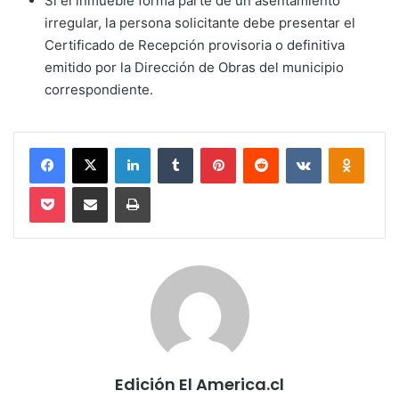
Si el inmueble forma parte de un asentamiento
irregular, la persona solicitante debe presentar el
Certificado de Recepción provisoria o definitiva
emitido por la Dirección de Obras del municipio
correspondiente.
Facebook
X
LinkedIn
Tumblr
Pinterest
Reddit
VKontakte
Odnokl
Pocket
Compartir via email
Imprimir
Edición El America.cl