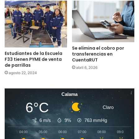
Se elimina el cobro por
Estudiantes de la Escuela
transferencias en
F33 tienen PYME de venta
CuentaRUT
de parrillas
abril 6, 2026
agosto 22, 2024
Calama
6°C
Claro
6 m/s
9%
763
mmHg
04:00
05:00
06:00
07:00
08:00
09:00
1