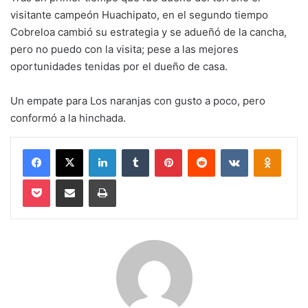
visitante campeón Huachipato, en el segundo tiempo
Cobreloa cambió su estrategia y se adueñó de la cancha,
pero no puedo con la visita; pese a las mejores
oportunidades tenidas por el dueño de casa.
Un empate para Los naranjas con gusto a poco, pero
conformó a la hinchada.
Facebook
X
LinkedIn
Tumblr
Pinterest
Reddit
VKontakte
Odnokl
Pocket
Compartir via email
Imprimir