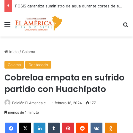
FOSIS garantiza suministro de agua durante cortes de energía a más de 900 vecinos de Antofagasta
Menú
B
Inicio
/
Calama
Calama
Destacado
Cobreloa empata en sufrido
partido con Huachipato
Edición El America.cl
febrero 18, 2024
177
menos de 1 minuto
Facebook
X
LinkedIn
Tumblr
Pinterest
Reddit
VKontakte
Odnoklas