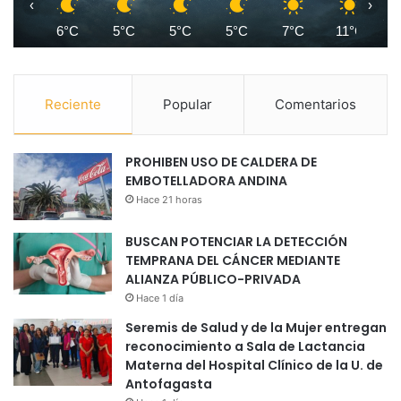
‹
›
6°C
5°C
5°C
5°C
7°C
11°C
1
Reciente
Popular
Comentarios
PROHIBEN USO DE CALDERA DE
EMBOTELLADORA ANDINA
Hace 21 horas
BUSCAN POTENCIAR LA DETECCIÓN
TEMPRANA DEL CÁNCER MEDIANTE
ALIANZA PÚBLICO-PRIVADA
Hace 1 día
Seremis de Salud y de la Mujer entregan
reconocimiento a Sala de Lactancia
Materna del Hospital Clínico de la U. de
Antofagasta