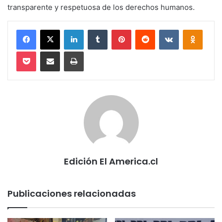
transparente y respetuosa de los derechos humanos.
Facebook
X
LinkedIn
Tumblr
Pinterest
Reddit
VKontakte
Odnokl
Pocket
Compartir via email
Imprimir
Edición El America.cl
Publicaciones relacionadas