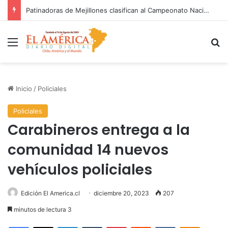
FOSIS garantiza suministro de agua durante cortes de energía a más de 900 vecinos de Antofagasta
Menú
B
Inicio
/
Policiales
Policiales
Carabineros entrega a la
comunidad 14 nuevos
vehículos policiales
Edición El America.cl
diciembre 20, 2023
207
minutos de lectura 3
Facebook
X
LinkedIn
Tumblr
Pinterest
Reddit
VKontakte
Odnoklas